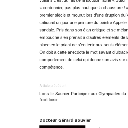
voisins c’est du fait de la locution latine « Sutor
« cordonnier, pas plus haut que la chaussure ! »
premier siècle et mourut lors d’une éruption du
critiquait un jour une peinture du peintre Appelle 
sandale. Pris dans son élan critique et se mélan
embouché s’en prenait à d’autres éléments de la 
place en le priant de s’en tenir aux seuls éléme
On doit à cette anecdote le mot savant d’ultrac
comportement de celui qui donne son avis sur 
compétence.
Article précédent
Lons-le-Saunier. Participez aux Olympiades du
foot loisir
Docteur Gérard Bouvier