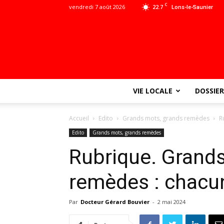
C
vendredi 7 août 2026
22.7
Lons-le-Saunier
VIE LOCALE
DOSSIER
Accueil
Edito
Grands mots, grands remèdes
R
Edito
Grands mots, grands remèdes
Rubrique. Grand
remèdes : chacu
Par
Docteur Gérard Bouvier
-
2 mai 2024