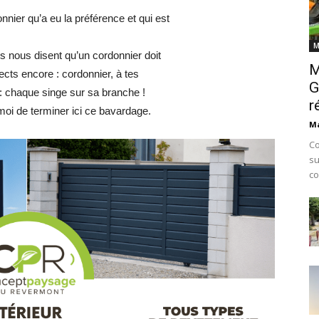
onnier qu’a eu la préférence et qui est
M
s nous disent qu’un cordonnier doit
M
ects encore : cordonnier, à tes
G
 : chaque singe sur sa branche !
r
moi de terminer ici ce bavardage.
Ma
Co
su
co