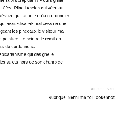
, ne supra crepidam ! » qui signifie :
. C’est Pline l’Ancien qui vécu au
 Vésuve qui raconte qu’un cordonnier
qui avait -disait-il- mal dessiné une
geant les pinceaux le visiteur mal
peinture. Le peintre le remit en
nts de cordonnerie.
répidarianisme qui désigne le
des sujets hors de son champ de
Article suivant
Rubrique. Nenni ma foi : couennot