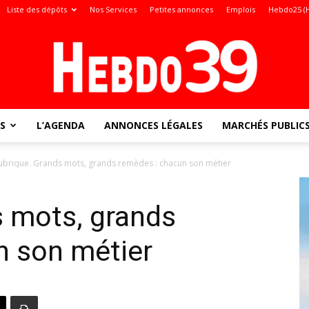
Liste des dépôts
Nos Services
Petites annonces
Emplois
Hebdo25 (
S
L’AGENDA
ANNONCES LÉGALES
MARCHÉS PUBLIC
Jura
ubrique. Grands mots, grands remèdes : chacun son métier
s mots, grands
:
n son métier