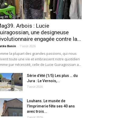
ag 39
ag39. Arbois : Lucie
uiragossian, une designeuse
évolutionnaire engagée contre la...
téo Bonin
-
7 août 2026
mme la plupart des grandes passions, qui nous
ivent toute une vie et embrassent notre quotidien
mme par nécessité, celle de Lucie Guiragossian a...
Série d’été (1/5) Les plus … du
Jura : Le Vernois,...
7 août 2026
Louhans. Le musée de
l’Imprimerie fête ses 40 ans
avec trois...
7 août 2026