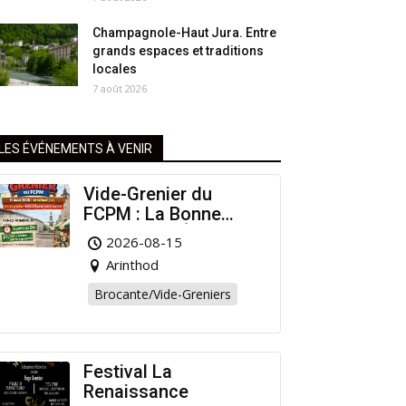
Champagnole-Haut Jura. Entre
grands espaces et traditions
locales
7 août 2026
LES ÉVÉNEMENTS À VENIR
Vide-Grenier du
FCPM : La Bonne
Affaire de l’Été à
2026-08-15
Arinthod !
Arinthod
Brocante/Vide-Greniers
Festival La
Renaissance