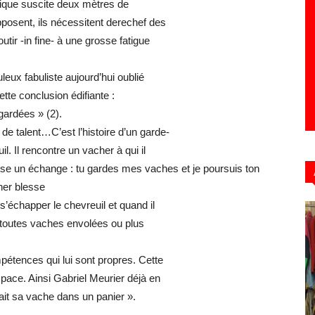
tique suscite deux mètres de
sent, ils nécessitent derechef des
tir -in fine- à une grosse fatigue
Hebdo39
leux fabuliste aujourd’hui oublié
tte conclusion édifiante :
gardées » (2).
de talent…C’est l’histoire d’un garde-
. Il rencontre un vacher à qui il
ose un échange : tu gardes mes vaches et je poursuis ton
cher blesse
s’échapper le chevreuil et quand il
, toutes vaches envolées ou plus
pétences qui lui sont propres. Cette
pace. Ainsi Gabriel Meurier déjà en
rait sa vache dans un panier ».