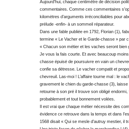
Aujourd’hui, chaque centimètre de décision poli
commentaires. Comme ces commentaires s’oppo
kilomètres d’arguments irréconciliables pour abou
prélude -enfin- à un sommeil réparateur.
Dans une fable publiée en 1792, Florian (1), fabu
termine « Le Vacher et le Garde-chasse » par ce
« Chacun son métier et les vaches seront bien 
Je vous la fais courte. Et avec beaucoup moins 
chasse épuisé de poursuivre en vain un chevreuil
confie sa détresse. Le vacher compatit et prop
chevreuil. Las-moi ! L’affaire tourne mal : le va
gravement le chien du garde-chasse (3), laisse 
retourne à son pré il trouve son obligé endormi
probablement et tout bonnement volées.
Il est vrai que chaque métier nécessite des com
évidence ce retrouve dans la temps et dans l’es
1568 disait « Qui se mesle d’autruy mestier, il t
Une triste façon de gâcher la marchandise ! (4)