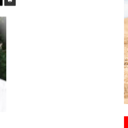
toute
l'info
locale
–