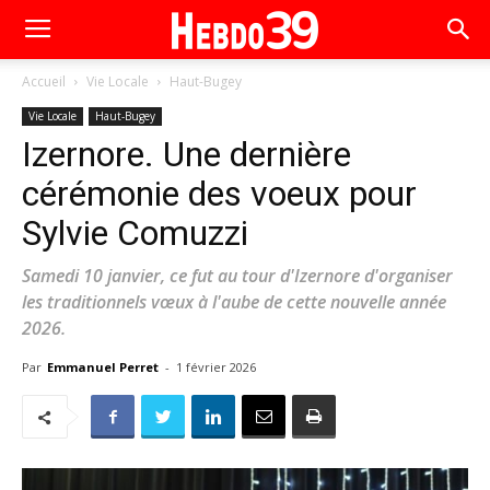
Accueil
Vie Locale
Haut-Bugey
Vie Locale
Haut-Bugey
Izernore. Une dernière
cérémonie des voeux pour
Sylvie Comuzzi
Samedi 10 janvier, ce fut au tour d'Izernore d'organiser
les traditionnels vœux à l'aube de cette nouvelle année
2026.
Par
Emmanuel Perret
-
1 février 2026