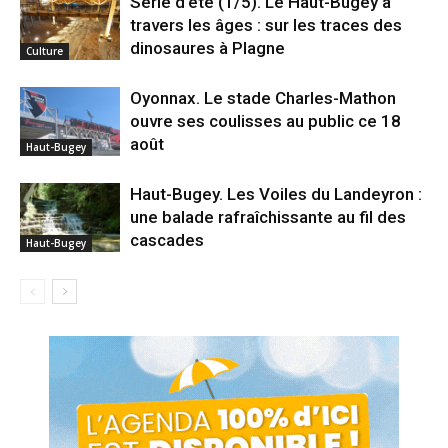
Série d’été (1/5). Le Haut-Bugey à
travers les âges : sur les traces des
dinosaures à Plagne
Culture
Oyonnax. Le stade Charles-Mathon
ouvre ses coulisses au public ce 18
août
Haut-Bugey
Haut-Bugey. Les Voiles du Landeyron :
une balade rafraîchissante au fil des
cascades
Haut-Bugey