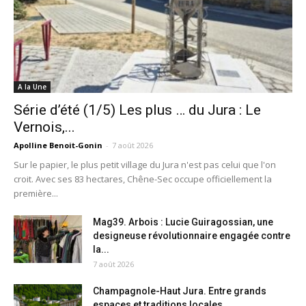
A la Une
Série d’été (1/5) Les plus … du Jura : Le
Vernois,...
Apolline Benoit-Gonin
-
7 août 2026
Sur le papier, le plus petit village du Jura n'est pas celui que l'on
croit. Avec ses 83 hectares, Chêne-Sec occupe officiellement la
première...
Mag39. Arbois : Lucie Guiragossian, une
designeuse révolutionnaire engagée contre
la...
7 août 2026
Champagnole-Haut Jura. Entre grands
espaces et traditions locales