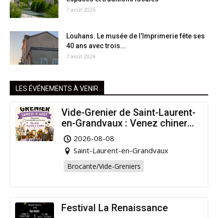
7 août 2026
Louhans. Le musée de l’Imprimerie fête ses
40 ans avec trois...
7 août 2026
LES ÉVÉNEMENTS À VENIR
Vide-Grenier de Saint-Laurent-
en-Grandvaux : Venez chiner
pour la bonne cause !
2026-08-08
Saint-Laurent-en-Grandvaux
Brocante/Vide-Greniers
Festival La Renaissance