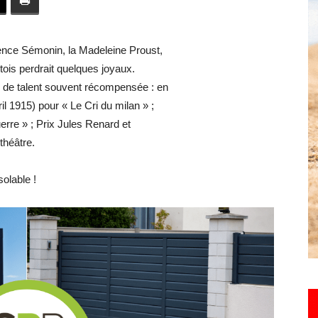
toute
rence Sémonin, la Madeleine Proust,
tois perdrait quelques joyaux.
 de talent souvent récompensée : en
il 1915) pour « Le Cri du milan » ;
l'info
rre » ; Prix Jules Renard et
théâtre.
olable !
locale
–