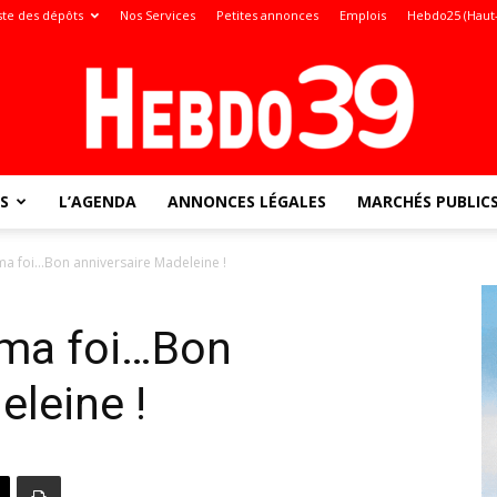
ste des dépôts
Nos Services
Petites annonces
Emplois
Hebdo25 (Haut
S
L’AGENDA
ANNONCES LÉGALES
MARCHÉS PUBLIC
Jura
ma foi…Bon anniversaire Madeleine !
 ma foi…Bon
:
eleine !