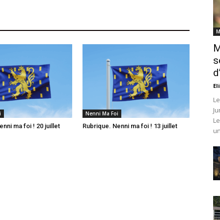
M
M
s
d
El
Le
Ju
i
Nenni Ma Foi
Le
nni ma foi ! 20 juillet
Rubrique. Nenni ma foi ! 13 juillet
un