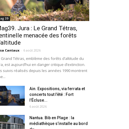
ag 39
ag39. Jura : Le Grand Tétras,
entinelle menacée des forêts
’altitude
isa Cantaux
-
6 août 2026
 Grand Tétras, emblème des forêts d’altitude du
ra, est aujourd’hui en danger critique d’extinction.
s suivis réalisés depuis les années 1990 montrent
e...
Ain. Expositions, via ferrata et
concerts tout l’été : Fort
l’Écluse...
6 août 2026
Nantua. Bib en Plage : la
médiathèque s’installe au bord