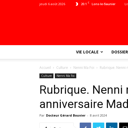
C
jeudi 6 août 2026
20.1
Li
Lons-le-Saunier
VIE LOCALE
DOSSIER
Accueil
Culture
Nenni Ma Foi
Rubrique. Nenni 
Culture
Nenni Ma Foi
Rubrique. Nenni
anniversaire Mad
Par
Docteur Gérard Bouvier
-
8 avril 2024