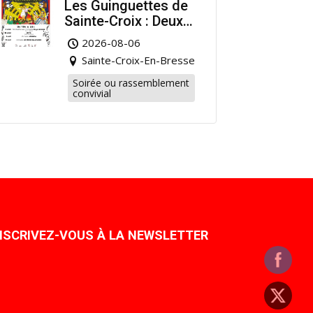
Les Guinguettes de
Sainte-Croix : Deux
Rendez-vous
2026-08-06
Dansants pour
Sainte-Croix-En-Bresse
Prolonger l’Été !
Soirée ou rassemblement
convivial