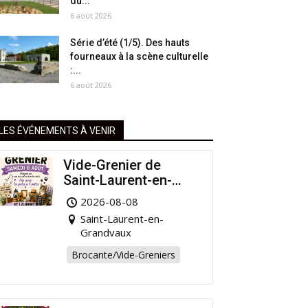
du...
6 août 2026
Série d’été (1/5). Des hauts
fourneaux à la scène culturelle
:...
6 août 2026
LES ÉVÉNEMENTS À VENIR
Vide-Grenier de
Saint-Laurent-en-
Grandvaux : Venez
2026-08-08
chiner pour la bonne
Saint-Laurent-en-
cause !
Grandvaux
Brocante/Vide-Greniers