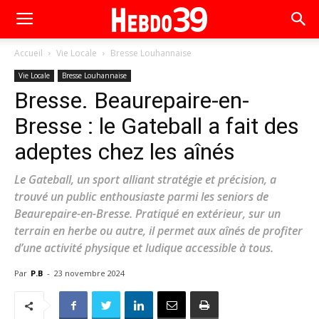
Accueil
Vie Locale
Bresse Louhannaise
Vie Locale
Bresse Louhannaise
Bresse. Beaurepaire-en-
Bresse : le Gateball a fait des
adeptes chez les aînés
Le Gateball, un sport alliant stratégie et précision, a
trouvé un public enthousiaste parmi les seniors de
Beaurepaire-en-Bresse. Pratiqué en extérieur, sur un
terrain en herbe ou autre, il permet aux aînés de profiter
d’une activité physique et ludique accessible à tous.
Par
P.B
-
23 novembre 2024