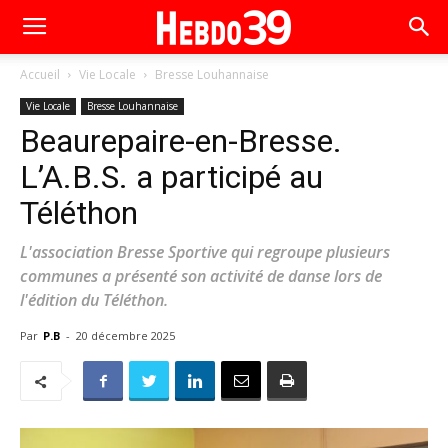
Accueil
Vie Locale
Bresse Louhannaise
Vie Locale
Bresse Louhannaise
Beaurepaire-en-Bresse.
L’A.B.S. a participé au
Téléthon
L'association Bresse Sportive qui regroupe plusieurs
communes a présenté son activité de danse lors de
l'édition du Téléthon.
Par
P.B
-
20 décembre 2025