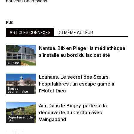
nouveau Champvans”
P.B
ARTICLES CONNEXES
DU MÊME AUTEUR
Nantua. Bib en Plage : la médiathèque
s’installe au bord du lac cet été
Culture
Louhans. Le secret des Sœurs
hospitalières : un escape game à
Bresse
l’Hôtel-Dieu
Louhannaise
Ain. Dans le Bugey, partez à la
découverte du Cerdon avec
Département de
Vaingabond
l'Ain