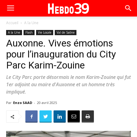
Accueil
A la Une
A la Une
Flash
Vie Locale
Val de Saône
Auxonne. Vives émotions
pour l’inauguration du City
Parc Karim-Zouine
Le City Parc porte désormais le nom Karim-Zouine qui fut
1er adjoint au maire d'Auxonne et un homme très
impliqué.
Par
Enzo SAAD
-
20 avril 2025