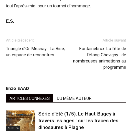
tout l’après-midi pour un tournoi d’hommage.
E.S.
Article précédent
Article suivant
Triangle d’Or. Mesnay : La Bise,
Fontainebrux. La fête de
un espace de rencontres
l’étang Chevigny : de
nombreuses animations au
programme
Enzo SAAD
ARTICLES CONNEXES
DU MÊME AUTEUR
Série d’été (1/5). Le Haut-Bugey à
travers les âges : sur les traces des
dinosaures à Plagne
Culture