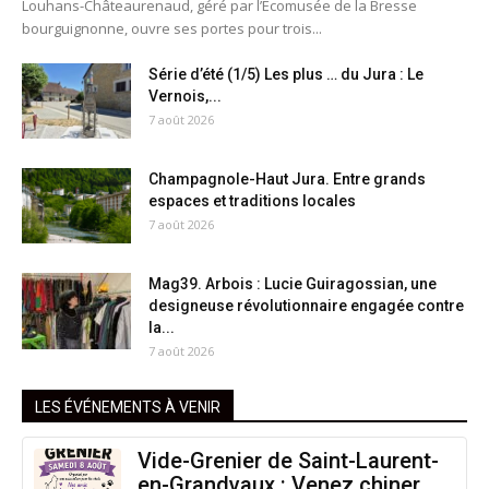
Louhans-Châteaurenaud, géré par l’Écomusée de la Bresse
bourguignonne, ouvre ses portes pour trois...
Série d’été (1/5) Les plus … du Jura : Le
Vernois,...
7 août 2026
Champagnole-Haut Jura. Entre grands
espaces et traditions locales
7 août 2026
Mag39. Arbois : Lucie Guiragossian, une
designeuse révolutionnaire engagée contre
la...
7 août 2026
LES ÉVÉNEMENTS À VENIR
Vide-Grenier de Saint-Laurent-
en-Grandvaux : Venez chiner