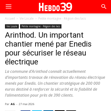
Accueil
Vie Locale
Petite montagne - Région des lacs
Vie Locale
Petite montagne - Région des lacs
Arinthod. Un important
chantier mené par Enedis
pour sécuriser le réseau
électrique
La commune d’Arinthod connaît actuellement
d’importants travaux de rénovation du réseau électrique
menés par Enedis. Un chantier stratégique de 200 000
euros destiné à renforcer la sécurité et la fiabilité de
l’alimentation pour près de 390 clients.
Par
AG
-
27 mai 2026