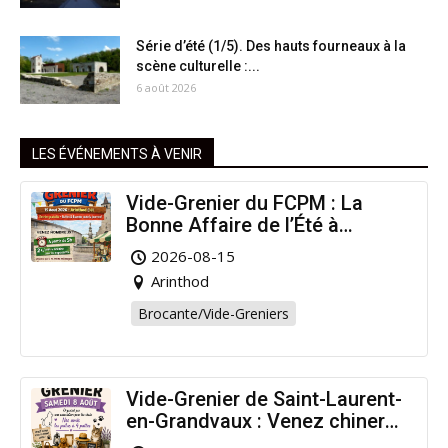
Série d’été (1/5). Des hauts fourneaux à la
scène culturelle :...
6 août 2026
LES ÉVÉNEMENTS À VENIR
Vide-Grenier du FCPM : La
Bonne Affaire de l’Été à
Arinthod !
2026-08-15
Arinthod
Brocante/Vide-Greniers
Vide-Grenier de Saint-Laurent-
en-Grandvaux : Venez chiner
pour la bonne cause !