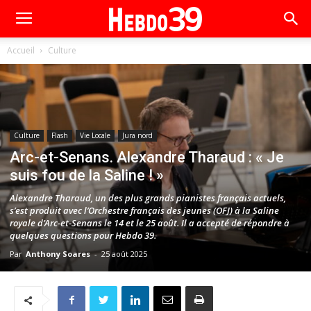
Accueil
Culture
Culture
Flash
Vie Locale
Jura nord
Arc-et-Senans. Alexandre Tharaud : « Je
suis fou de la Saline ! »
Alexandre Tharaud, un des plus grands pianistes français actuels,
s’est produit avec l’Orchestre français des jeunes (OFJ) à la Saline
royale d’Arc-et-Senans le 14 et le 25 août. Il a accepté de répondre à
quelques questions pour Hebdo 39.
Par
Anthony Soares
-
25 août 2025