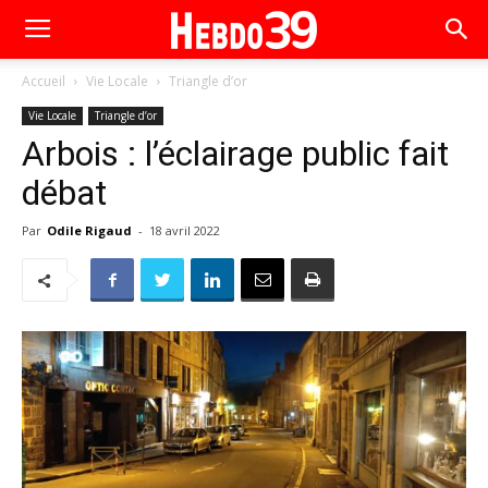
Accueil
Vie Locale
Triangle d’or
Vie Locale
Triangle d’or
Arbois : l’éclairage public fait
débat
Par
Odile Rigaud
-
18 avril 2022