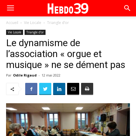
Accueil
Vie Locale
Triangle d’or
Vie Locale
Triangle d’or
Le dynamisme de
l’association « orgue et
musique » ne se dément pas
Par
Odile Rigaud
-
12 mai 2022