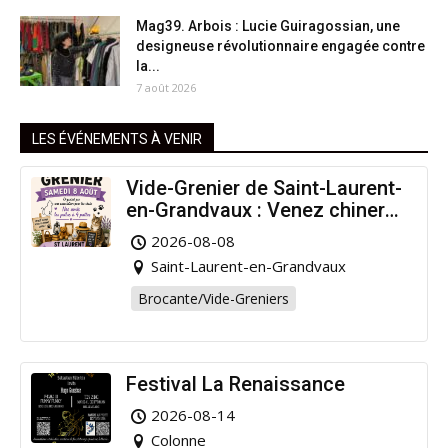
Mag39. Arbois : Lucie Guiragossian, une
designeuse révolutionnaire engagée contre
la...
7 août 2026
LES ÉVÉNEMENTS À VENIR
Vide-Grenier de Saint-Laurent-
en-Grandvaux : Venez chiner
pour la bonne cause !
2026-08-08
Saint-Laurent-en-Grandvaux
Brocante/Vide-Greniers
Festival La Renaissance
2026-08-14
Colonne