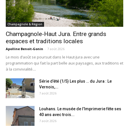
Champagnole & Région
Champagnole-Haut Jura. Entre grands
espaces et traditions locales
Apolline Benoit-Gonin
-
7 août 2026
Le mois d’août se poursuit dans le Haut-Jura avec une
programmation qui fait la part belle aux paysages, aux traditions et
à la convivialité....
Série d’été (1/5) Les plus … du Jura : Le
Vernois,...
7 août 2026
Louhans. Le musée de l’Imprimerie fête ses
40 ans avec trois...
7 août 2026