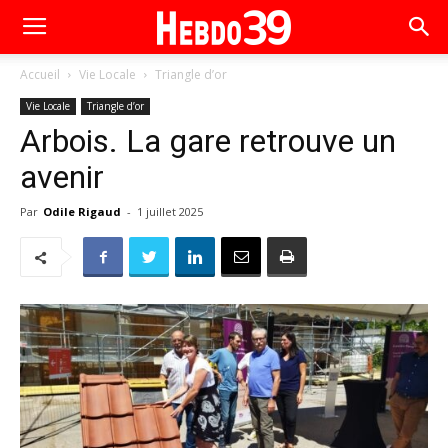
Accueil
Vie Locale
Triangle d’or
Vie Locale
Triangle d’or
Arbois. La gare retrouve un
avenir
Par
Odile Rigaud
-
1 juillet 2025