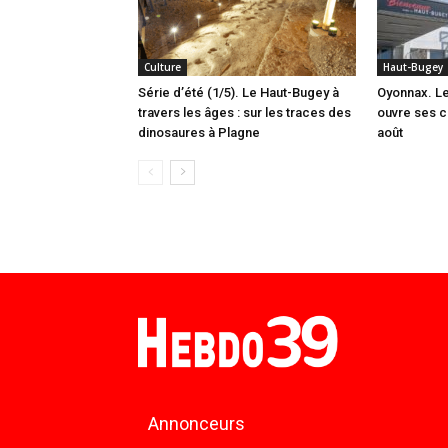
Culture
Haut-Bugey
Série d’été (1/5). Le Haut-Bugey à
Oyonnax. L
travers les âges : sur les traces des
ouvre ses c
dinosaures à Plagne
août