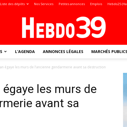
Liste des dépôts
Nos Services
Petites annonces
Emplois
Hebdo25 (Ha
S
L’AGENDA
ANNONCES LÉGALES
MARCHÉS PUBLIC
Jura
an égaye les murs de l’ancienne gendarmerie avant sa destruction
 égaye les murs de
:
rmerie avant sa