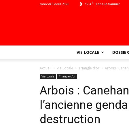
C
samedi 8 août 2026
17.4
Lons-le-Saunier
VIE LOCALE
DOSSIER
Accueil
Vie Locale
Triangle d’or
Arbois : Caneh
Vie Locale
Triangle d’or
Arbois : Canehan
l’ancienne genda
destruction