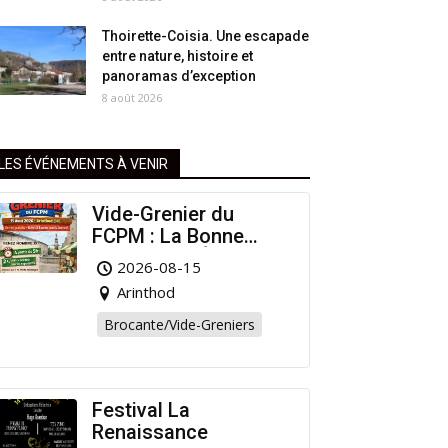
Thoirette-Coisia. Une escapade
entre nature, histoire et
panoramas d’exception
8 août 2026
LES ÉVÉNEMENTS À VENIR
Vide-Grenier du
FCPM : La Bonne
Affaire de l’Été à
2026-08-15
Arinthod !
Arinthod
Brocante/Vide-Greniers
Festival La
Renaissance