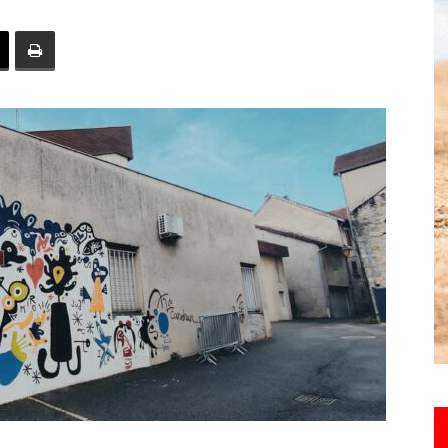
toute
l'info
locale
–