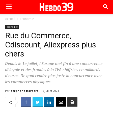
Accueil
Economie
Economie
Rue du Commerce,
Cdiscount, Aliexpress plus
chers
Depuis le 1e juillet, l'Europe met fin à une concurrence
déloyale et des fraudes à la TVA chiffrées en milliards
d'euros. De quoi rendre plus juste la concurrence avec
les commerces physiques.
Par
Stephane Hovaere
-
5 juillet 2021