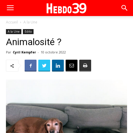
Accueil
A la Une
A la Une
Edito
Animalosité ?
Par
Cyril Kempfer
-
10 octobre 2022