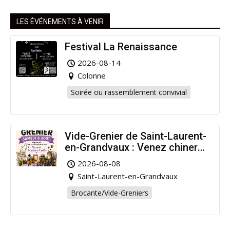
LES ÉVÉNEMENTS À VENIR
Festival La Renaissance
2026-08-14
Colonne
Soirée ou rassemblement convivial
Vide-Grenier de Saint-Laurent-
en-Grandvaux : Venez chiner
pour la bonne cause !
2026-08-08
Saint-Laurent-en-Grandvaux
Brocante/Vide-Greniers