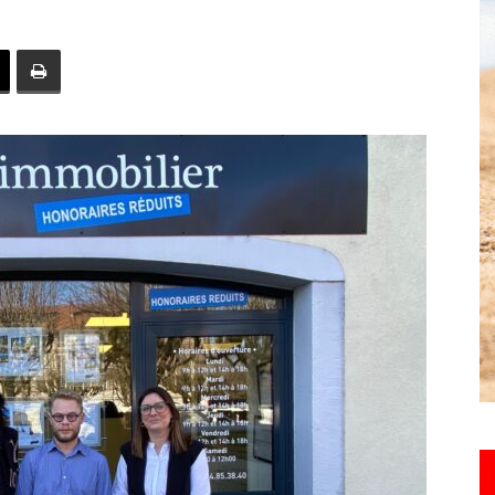
toute
l'info
locale
–