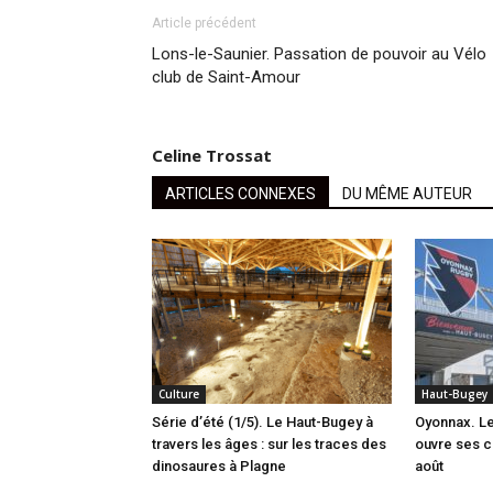
Article précédent
Lons-le-Saunier. Passation de pouvoir au Vélo
club de Saint-Amour
Celine Trossat
ARTICLES CONNEXES
DU MÊME AUTEUR
Culture
Haut-Bugey
Série d’été (1/5). Le Haut-Bugey à
Oyonnax. L
travers les âges : sur les traces des
ouvre ses c
dinosaures à Plagne
août