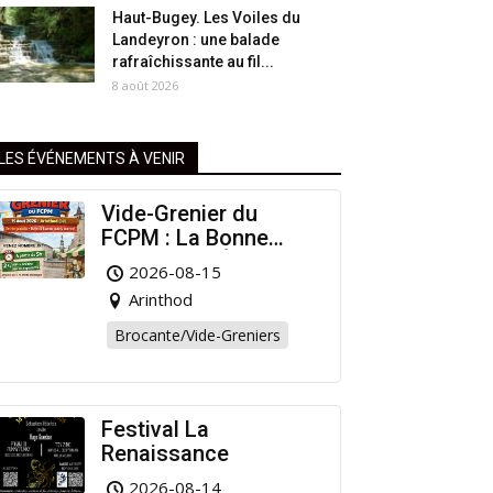
Haut-Bugey. Les Voiles du
Landeyron : une balade
rafraîchissante au fil...
8 août 2026
LES ÉVÉNEMENTS À VENIR
Vide-Grenier du
FCPM : La Bonne
Affaire de l’Été à
2026-08-15
Arinthod !
Arinthod
Brocante/Vide-Greniers
Festival La
Renaissance
2026-08-14