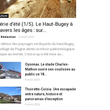
ulture
érie d’été (1/5). Le Haut-Bugey à
ravers les âges : sur...
 Rédaction
-
8 août 2026
 détour des paysages verdoyants du Haut-Bugey,
 village de Plagne abrite un trésor paléontologique
ique au monde. C'est ici qu'a été mise au...
Oyonnax. Le stade Charles-
Mathon ouvre ses coulisses au
public ce 18...
8 août 2026
Thoirette-Coisia. Une escapade
entre nature, histoire et
panoramas d’exception
8 août 2026