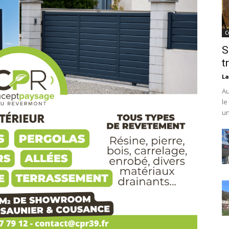
C
S
t
La
Au
le
un