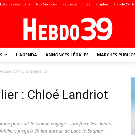
Liste des dépôts
Nos Services
Petites annonces
Emplois
Hebdo25 (Ha
S
L’AGENDA
ANNONCES LÉGALES
MARCHÉS PUBLIC
Jura
oé Landriot a pris la gérance
ier : Chloé Landriot
:
ipe poursuit le travail engagé : satisfaire les clients
obiliers jusqu’à 30 km autour de Lons-le-Saunier.