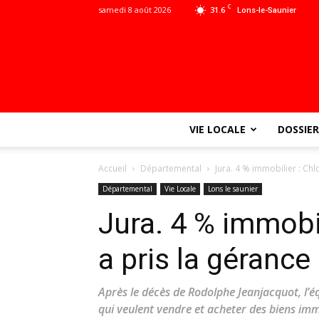
C
samedi 8 août 2026
31.6
Lons-le-Saunier
VIE LOCALE
DOSSIER
Accueil
Départemental
Jura. 4 % immobilier : Chl
Départemental
Vie Locale
Lons le saunier
Jura. 4 % immobil
a pris la gérance
Après le décès de Rodolphe Jeanjacquot, l’équ
qui veulent vendre et acheter des biens imm