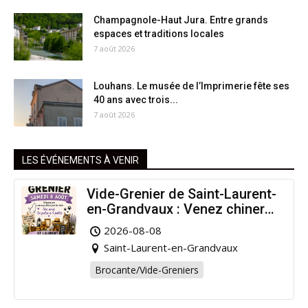
Champagnole-Haut Jura. Entre grands
espaces et traditions locales
7 août 2026
Louhans. Le musée de l’Imprimerie fête ses
40 ans avec trois...
7 août 2026
LES ÉVÉNEMENTS À VENIR
Vide-Grenier de Saint-Laurent-
en-Grandvaux : Venez chiner
pour la bonne cause !
2026-08-08
Saint-Laurent-en-Grandvaux
Brocante/Vide-Greniers