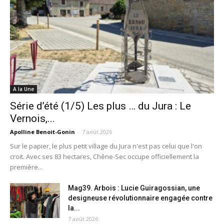
A la Une
Série d’été (1/5) Les plus … du Jura : Le
Vernois,...
Apolline Benoit-Gonin
-
7 août 2026
Sur le papier, le plus petit village du Jura n'est pas celui que l'on
croit. Avec ses 83 hectares, Chêne-Sec occupe officiellement la
première...
Mag39. Arbois : Lucie Guiragossian, une
designeuse révolutionnaire engagée contre
la...
7 août 2026