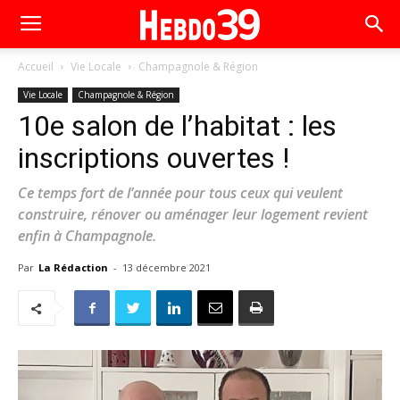
Accueil
Vie Locale
Champagnole & Région
Vie Locale
Champagnole & Région
10e salon de l’habitat : les
inscriptions ouvertes !
Ce temps fort de l’année pour tous ceux qui veulent
construire, rénover ou aménager leur logement revient
enfin à Champagnole.
Par
La Rédaction
-
13 décembre 2021