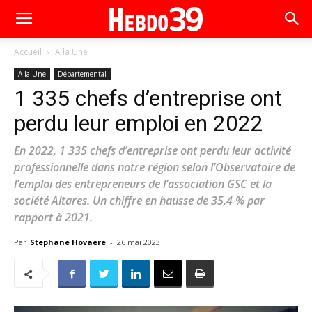
Accueil
A la Une
A la Une
Départemental
1 335 chefs d’entreprise ont
perdu leur emploi en 2022
En 2022, 1 335 chefs d’entreprise ont perdu leur activité
professionnelle dans notre région selon l’Observatoire de
l’emploi des entrepreneurs de l’association GSC et la
société Altares. Un chiffre en hausse de 35,4 % par
rapport à 2021.
Par
Stephane Hovaere
-
26 mai 2023