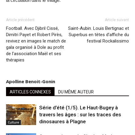
la circulation dans le village.
Article précédent
Article suivant
Football. Avec Djibril Cissé,
Saint-Aubin. Louis Bertignac et
Dimitri Payet et Robert Pirès,
Superbus en têtes d’affiche du
revivez en images le match de
festival Rockalissimo
gala organisé à Dole au profit
de l’association Maël et ses
thérapies
Apolline Benoit-Gonin
ARTICLES CONNEXES
DU MÊME AUTEUR
Série d’été (1/5). Le Haut-Bugey à
travers les âges : sur les traces des
dinosaures à Plagne
Culture