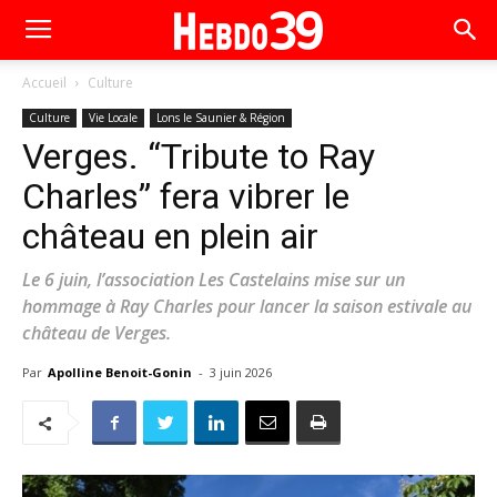
Accueil
Culture
Culture
Vie Locale
Lons le Saunier & Région
Verges. “Tribute to Ray
Charles” fera vibrer le
château en plein air
Le 6 juin, l’association Les Castelains mise sur un
hommage à Ray Charles pour lancer la saison estivale au
château de Verges.
Par
Apolline Benoit-Gonin
-
3 juin 2026