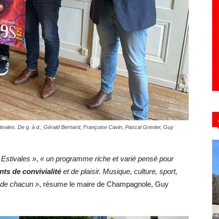
Hebdo39
ivales. De g. à d., Gérald Bernard, Françoise Cavin, Pascal Grenier, Guy
 Estivales »
,
« un programme riche et varié pensé pour
ts de convivialité
et de plaisir. Musique, culture, sport,
 de chacun »
, résume le maire de Champagnole, Guy