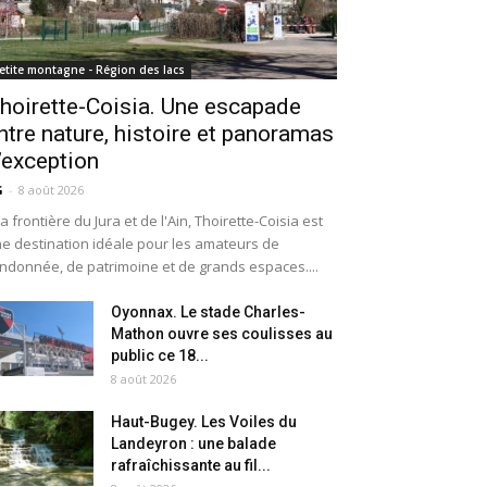
etite montagne - Région des lacs
hoirette-Coisia. Une escapade
ntre nature, histoire et panoramas
’exception
G
-
8 août 2026
la frontière du Jura et de l'Ain, Thoirette-Coisia est
e destination idéale pour les amateurs de
ndonnée, de patrimoine et de grands espaces....
Oyonnax. Le stade Charles-
Mathon ouvre ses coulisses au
public ce 18...
8 août 2026
Haut-Bugey. Les Voiles du
Landeyron : une balade
rafraîchissante au fil...