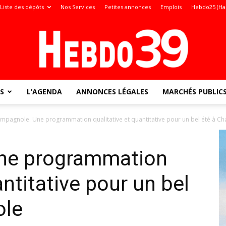
Liste des dépôts
Nos Services
Petites annonces
Emplois
Hebdo25 (Ha
S
L’AGENDA
ANNONCES LÉGALES
MARCHÉS PUBLIC
Jura
mpagnole. Une programmation qualitative et quantitative pour un bel été à 
ne programmation
:
antitative pour un bel
ole