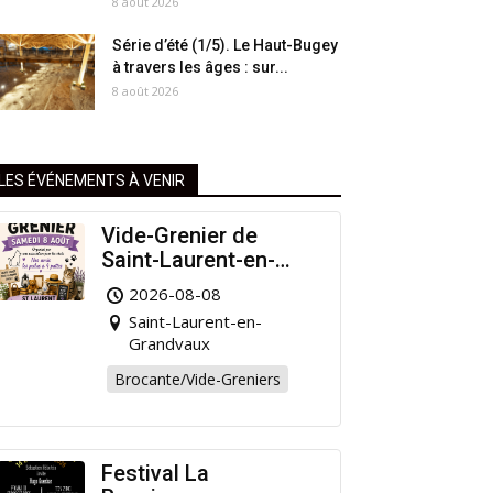
8 août 2026
Série d’été (1/5). Le Haut-Bugey
à travers les âges : sur...
8 août 2026
LES ÉVÉNEMENTS À VENIR
Vide-Grenier de
Saint-Laurent-en-
Grandvaux : Venez
2026-08-08
chiner pour la bonne
Saint-Laurent-en-
cause !
Grandvaux
Brocante/Vide-Greniers
Festival La