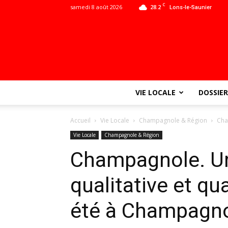
C
samedi 8 août 2026
28.2
Lons-le-Saunier
VIE LOCALE
DOSSIER
Accueil
Vie Locale
Champagnole & Région
Cha
Vie Locale
Champagnole & Région
Champagnole. U
qualitative et qu
été à Champagn