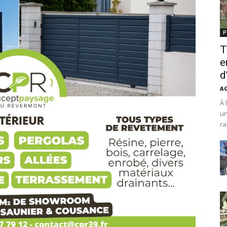
P
T
e
d
A
À 
un
ra