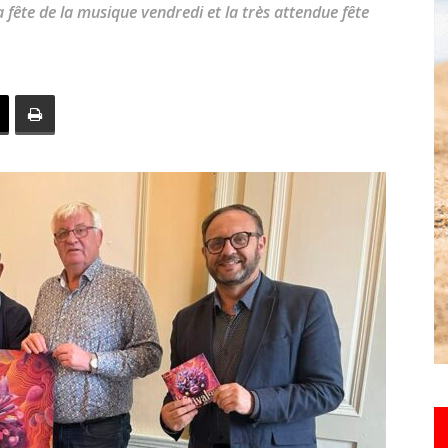
 fête de la musique vendredi et la très attendue fête
toute
l'info
locale
–