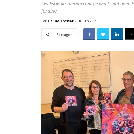
Les Estivales démarrent ce week-end avec la
foraine.
Par
Celine Trossat
-
16 juin 2025
Partager