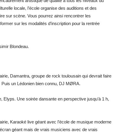
encadrement artistique de qualité à tous les niveaux du
turelle locale, l’école organise des auditions et des
re sur scène. Vous pourrez ainsi rencontrer les
former sur les modalités d’inscription pour la rentrée
asimir Blondeau.
Mairie, Damantra, groupe de rock toulousain qui devrait faire
ale. Puis un Lédonien bien connu, DJ MØRA.
rie, Elyps. Une soirée dansante en perspective jusqu’à 1 h,
 Mairie, Karaoké live géant avec l’école de musique moderne
’écran géant mais de vrais musiciens avec de vrais