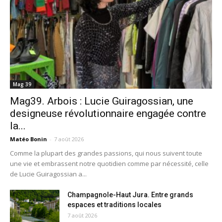
Mag 39
Mag39. Arbois : Lucie Guiragossian, une
designeuse révolutionnaire engagée contre
la...
Matéo Bonin
-
7 août 2026
Comme la plupart des grandes passions, qui nous suivent toute
une vie et embrassent notre quotidien comme par nécessité, celle
de Lucie Guiragossian a...
Champagnole-Haut Jura. Entre grands
espaces et traditions locales
7 août 2026