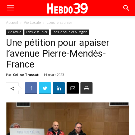
Accueil
Vie Locale
Lons le saunier
Vie Locale
Lons le saunier
Lons le Saunier & Région
Une pétition pour apaiser
l’avenue Pierre-Mendès-
France
Par
Celine Trossat
-
14 mars 2023