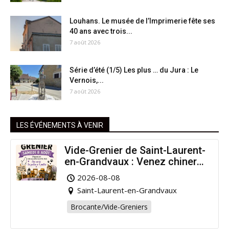
Louhans. Le musée de l’Imprimerie fête ses
40 ans avec trois...
7 août 2026
Série d’été (1/5) Les plus … du Jura : Le
Vernois,...
7 août 2026
LES ÉVÉNEMENTS À VENIR
Vide-Grenier de Saint-Laurent-
en-Grandvaux : Venez chiner
pour la bonne cause !
2026-08-08
Saint-Laurent-en-Grandvaux
Brocante/Vide-Greniers