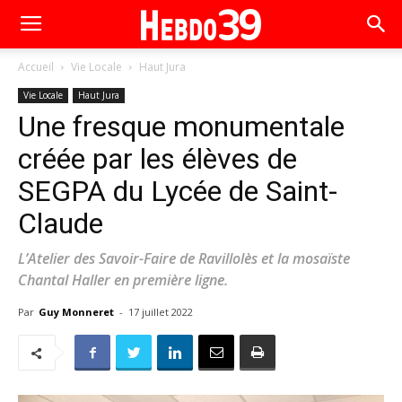
Accueil
Vie Locale
Haut Jura
Vie Locale
Haut Jura
Une fresque monumentale
créée par les élèves de
SEGPA du Lycée de Saint-
Claude
L’Atelier des Savoir-Faire de Ravillolès et la mosaïste
Chantal Haller en première ligne.
Par
Guy Monneret
-
17 juillet 2022