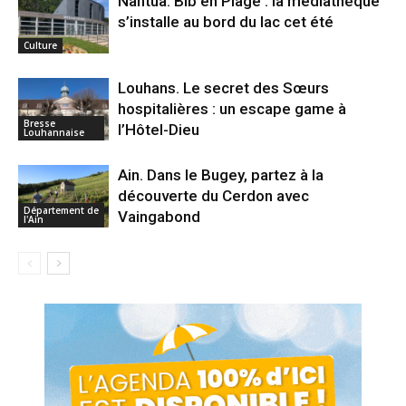
Nantua. Bib en Plage : la médiathèque
s’installe au bord du lac cet été
Culture
Louhans. Le secret des Sœurs
hospitalières : un escape game à
Bresse
l’Hôtel-Dieu
Louhannaise
Ain. Dans le Bugey, partez à la
découverte du Cerdon avec
Département de
Vaingabond
l'Ain