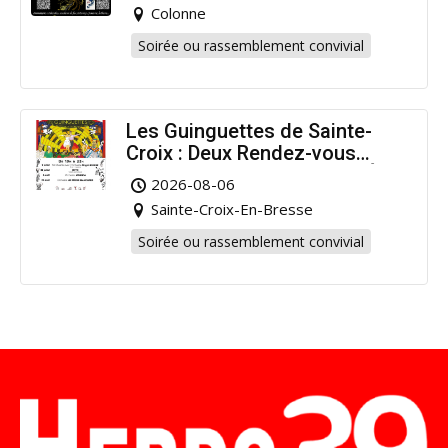
Colonne
Soirée ou rassemblement convivial
Les Guinguettes de Sainte-
Croix : Deux Rendez-vous
Dansants pour Prolonger l’Été
2026-08-06
!
Sainte-Croix-En-Bresse
Soirée ou rassemblement convivial