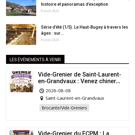
histoire et panoramas d’exception
8 août 2026
Série d’été (1/5). Le Haut-Bugey à travers les
âges : sur...
8 août 2026
LES ÉVÉNEMENTS À VENIR
Vide-Grenier de Saint-Laurent-
en-Grandvaux : Venez chiner
pour la bonne cause !
2026-08-08
Saint-Laurent-en-Grandvaux
Brocante/Vide-Greniers
Vide-Grenier du FCPM : La