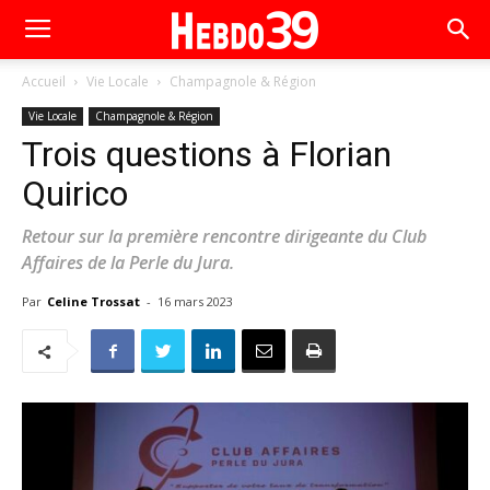
Accueil
Vie Locale
Champagnole & Région
Vie Locale
Champagnole & Région
Trois questions à Florian
Quirico
Retour sur la première rencontre dirigeante du Club
Affaires de la Perle du Jura.
Par
Celine Trossat
-
16 mars 2023