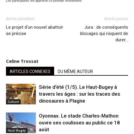
Les participants ont apprécié ce premier événement.
Article précédent
Article suivant
Le projet d’un nouvel abattoir
Jura : de conséquents
se précise
blocages qui risquent de
durer…
Celine Trossat
ARTICLES CONNEXES
DU MÊME AUTEUR
Série d’été (1/5). Le Haut-Bugey à
travers les âges : sur les traces des
dinosaures à Plagne
Culture
Oyonnax. Le stade Charles-Mathon
ouvre ses coulisses au public ce 18
août
Haut-Bugey