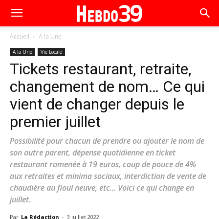
Accueil
A la Une
A la Une
Vie Locale
Tickets restaurant, retraite,
changement de nom… Ce qui
vient de changer depuis le
premier juillet
Possibilité pour chacun de prendre ou ajouter le nom de
son autre parent, dépense quotidienne en ticket
restaurant ramenée à 19 euros, coup de pouce de 4%
aux retraites et minima sociaux, interdiction de vente de
chaudière au fioul neuve, etc... Voici ce qui change en
juillet.
Par
La Rédaction
-
3 juillet 2022