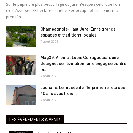
Sur le papier, le plus petit village du Jura n'est pas celui que l'on
croit. Avec ses 83 hectares, Chêne-Sec occupe officiellement la
première...
Champagnole-Haut Jura. Entre grands
espaces et traditions locales
7 août 2026
Mag39. Arbois : Lucie Guiragossian, une
designeuse révolutionnaire engagée contre
la...
7 août 2026
Louhans. Le musée de l’Imprimerie fête ses
40 ans avec trois...
7 août 2026
LES ÉVÉNEMENTS À VENIR