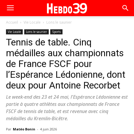
Accueil
Vie Locale
Lons le saunier
Vie Locale
Lons le saunier
Sports
Tennis de table. Cinq
médailles aux championnats
de France FSCF pour
l’Espérance Lédonienne, dont
deux pour Antoine Recorbet
Le week-end des 23 et 24 mai, l'Espérance Lédonienne est
partie à quatre athlètes aux championnats de France
FSCF de tennis de table, et est revenue avec cinq
médailles du Kremlin-Bicêtre.
Par
Matéo Bonin
-
4 juin 2026