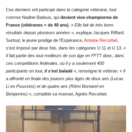
Ces derniers ont participé dans la catégorie vétérane, tout
comme Nadine Badoux, qui
devient vice-championne de
France (vétéranes + de 40 ans)
.
« Elle fait de très bons
résultats depuis plusieurs années »
, explique Jacques Riffard.
Surtout, le jeune prodige de l’Espérance,
Antoine Recorbet
,
s’est imposé par deux fois, dans les catégories U 11 et U 13.
«
Il fait partie des tout meilleurs de son âge en FFTT donc, dans
ces compétitions fédérales, où il y a seulement 400
participants en tout,
il s’est baladé
»
, renseigne le vétéran.
« Il
a affronté en finale des joueurs plus âgés de deux ans (Lucas
Li en Poussins) et de quatre ans (Rémi Bornarel en
Benjamins) »
, complète sa maman, Agnès Recorbet.