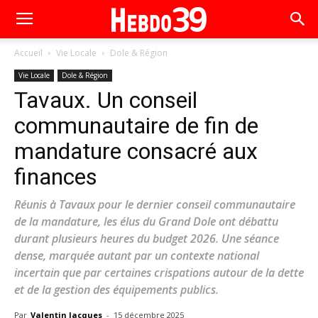
Accueil
Vie Locale
Dole & Région
Vie Locale
Dole & Région
Tavaux. Un conseil
communautaire de fin de
mandature consacré aux
finances
Réunis à Tavaux pour le dernier conseil communautaire
de la mandature, les élus du Grand Dole ont débattu
durant plusieurs heures du budget 2026. Une séance
dense, marquée autant par un contexte national
incertain que par certaines crispations autour de la dette
et de la gestion des équipements publics.
Par
Valentin Jacques
-
15 décembre 2025