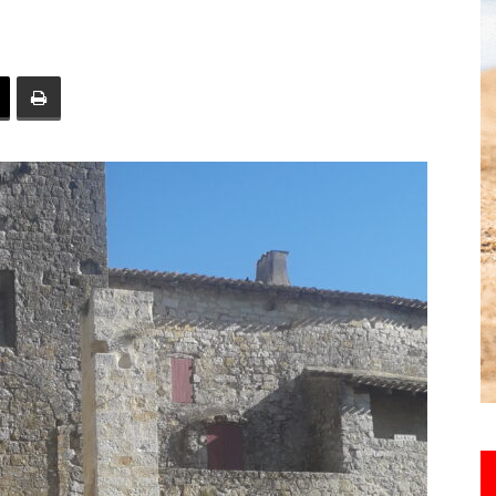
toute
l'info
locale
–