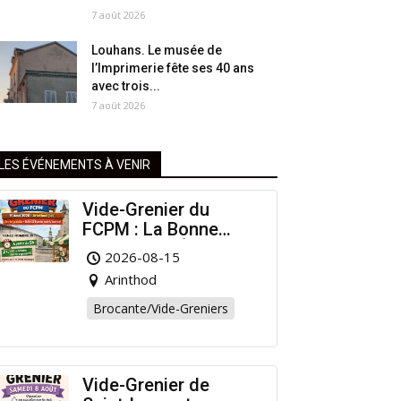
7 août 2026
Louhans. Le musée de
l’Imprimerie fête ses 40 ans
avec trois...
7 août 2026
LES ÉVÉNEMENTS À VENIR
Vide-Grenier du
FCPM : La Bonne
Affaire de l’Été à
2026-08-15
Arinthod !
Arinthod
Brocante/Vide-Greniers
Vide-Grenier de