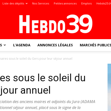
Liste des dépôts
Nos Services
Petites annonces
Emplois
Hebdo25 (
S
L’AGENDA
ANNONCES LÉGALES
MARCHÉS PUBLIC
Jura
aires sous le soleil du Gers pour leur séjour annuel
s sous le soleil du
:
éjour annuel
ciation des anciens maires et adjoints du Jura (ADAMA
tionnel séjour annuel, placé sous le signe de la