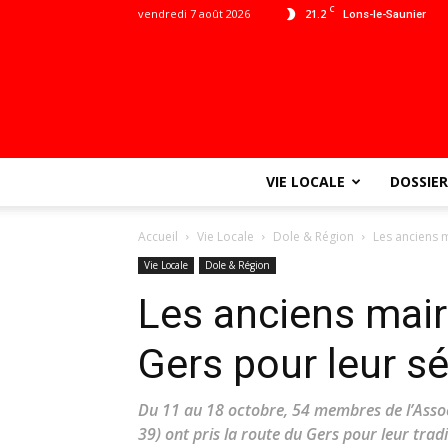
C
vendredi 7 août 2026
21.2
Lons-le-Saunier
VIE LOCALE
DOSSIER
Accueil
Vie Locale
Dole & Région
Les anciens m
Vie Locale
Dole & Région
Les anciens maire
Gers pour leur s
Du 11 au 18 octobre, 54 membres de l’Asso
39) ont pris la route du Gers pour leur tradi