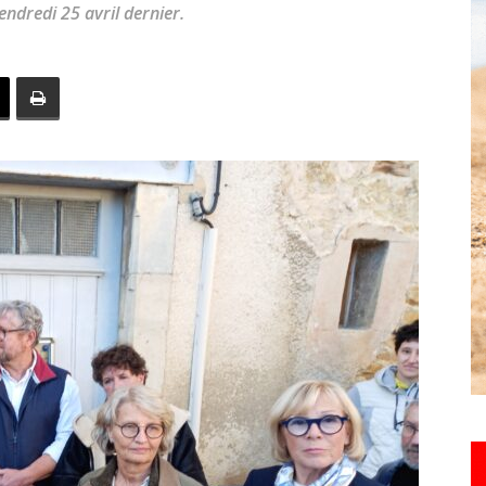
endredi 25 avril dernier.
toute
l'info
locale
–