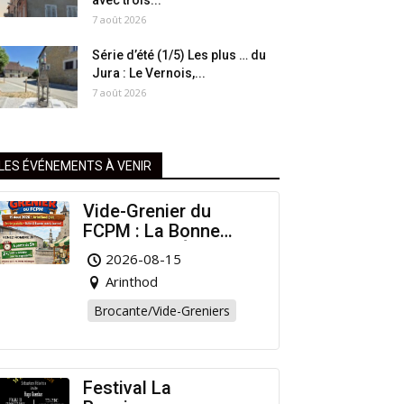
avec trois...
7 août 2026
Série d’été (1/5) Les plus … du
Jura : Le Vernois,...
7 août 2026
LES ÉVÉNEMENTS À VENIR
Vide-Grenier du
FCPM : La Bonne
Affaire de l’Été à
2026-08-15
Arinthod !
Arinthod
Brocante/Vide-Greniers
Festival La