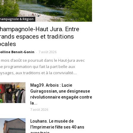
hampagnole & Région
hampagnole-Haut Jura. Entre
rands espaces et traditions
ocales
olline Benoit-Gonin
-
7 août 2026
 mois d’août se poursuit dans le Haut-Jura avec
e programmation qui fait la part belle aux
ysages, aux traditions et à la convivialité....
Mag39. Arbois : Lucie
Guiragossian, une designeuse
révolutionnaire engagée contre
la...
7 août 2026
Louhans. Le musée de
l’Imprimerie fête ses 40 ans