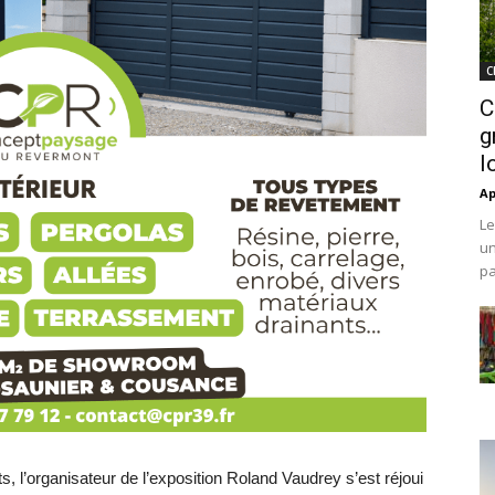
C
C
g
l
Ap
Le
un
pa
s, l’organisateur de l’exposition Roland Vaudrey s’est réjoui