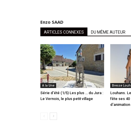
Enzo SAAD
ARTICLES CONNEXES
DU MÊME AUTEUR
A la Une
Bresse Louh
Série d’été (1/5) Les plus … du Jura :
Louhans. Le
Le Vernois, le plus petit village
fête ses 40 
d’animation