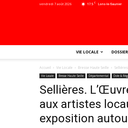
C
vendredi 7 août 2026
17.5
Lons-le-Saunier
VIE LOCALE
DOSSIER
Accueil
Vie Locale
Bresse Haute Seille
Sellière
Vie Locale
Bresse Haute Seille
Départemental
Dole & Rég
Sellières. L’Œuvr
aux artistes loc
exposition autour