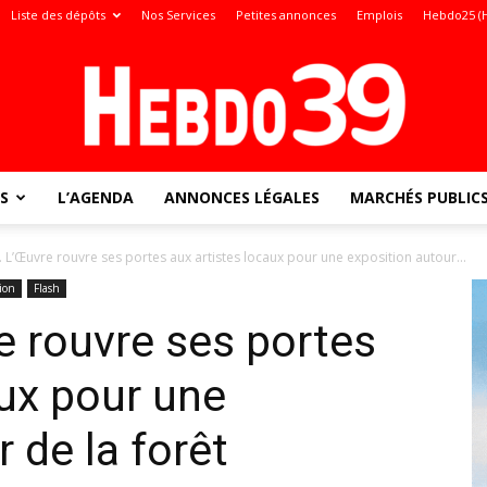
Liste des dépôts
Nos Services
Petites annonces
Emplois
Hebdo25 (
S
L’AGENDA
ANNONCES LÉGALES
MARCHÉS PUBLIC
Jura
s. L’Œuvre rouvre ses portes aux artistes locaux pour une exposition autour...
ion
Flash
e rouvre ses portes
:
aux pour une
 de la forêt