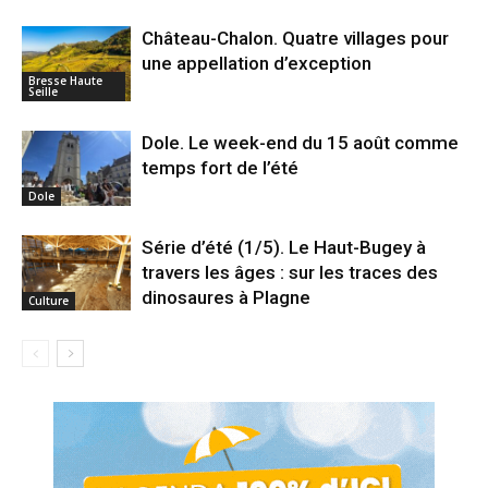
Château-Chalon. Quatre villages pour
une appellation d’exception
Bresse Haute
Seille
Dole. Le week-end du 15 août comme
temps fort de l’été
Dole
Série d’été (1/5). Le Haut-Bugey à
travers les âges : sur les traces des
dinosaures à Plagne
Culture