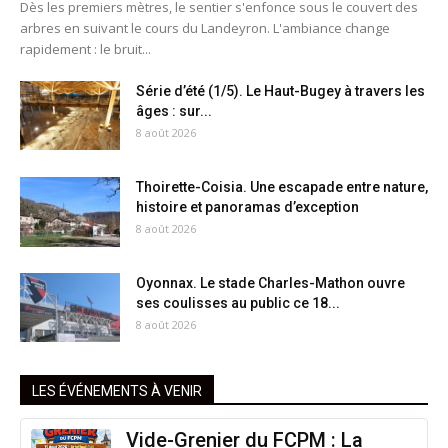
Dès les premiers mètres, le sentier s'enfonce sous le couvert des
arbres en suivant le cours du Landeyron. L'ambiance change
rapidement : le bruit...
Série d’été (1/5). Le Haut-Bugey à travers les
âges : sur...
8 août 2026
Thoirette-Coisia. Une escapade entre nature,
histoire et panoramas d’exception
8 août 2026
Oyonnax. Le stade Charles-Mathon ouvre
ses coulisses au public ce 18...
8 août 2026
LES ÉVÉNEMENTS À VENIR
Vide-Grenier du FCPM : La