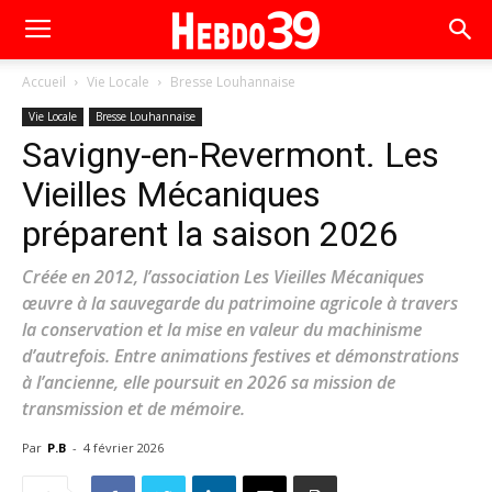
Accueil
Vie Locale
Bresse Louhannaise
Vie Locale
Bresse Louhannaise
Savigny-en-Revermont. Les
Vieilles Mécaniques
préparent la saison 2026
Créée en 2012, l’association Les Vieilles Mécaniques
œuvre à la sauvegarde du patrimoine agricole à travers
la conservation et la mise en valeur du machinisme
d’autrefois. Entre animations festives et démonstrations
à l’ancienne, elle poursuit en 2026 sa mission de
transmission et de mémoire.
Par
P.B
-
4 février 2026