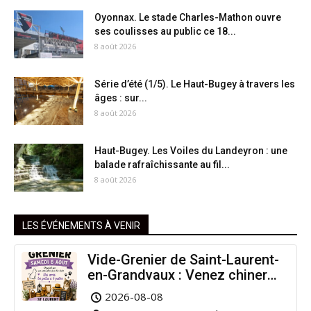
Oyonnax. Le stade Charles-Mathon ouvre
ses coulisses au public ce 18...
8 août 2026
Série d’été (1/5). Le Haut-Bugey à travers les
âges : sur...
8 août 2026
Haut-Bugey. Les Voiles du Landeyron : une
balade rafraîchissante au fil...
8 août 2026
LES ÉVÉNEMENTS À VENIR
Vide-Grenier de Saint-Laurent-
en-Grandvaux : Venez chiner
pour la bonne cause !
2026-08-08