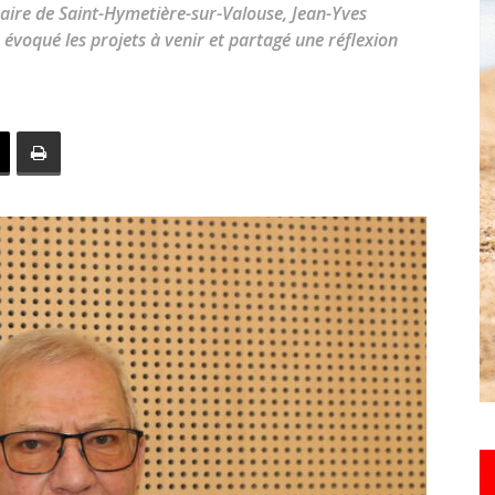
maire de Saint-Hymetière-sur-Valouse, Jean-Yves
toute
, évoqué les projets à venir et partagé une réflexion
l'info
locale
–