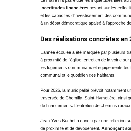
Le maire n’a pas éludé les inquiétudes liées au c
incertitudes financières
pesant sur les collecti
et les capacités d’investissement des communes 
à un débat démocratique apaisé à l’approche d
Des réalisations concrètes en
L’année écoulée a été marquée par plusieurs tra
à proximité de l’église, entretien de la voirie su
les logements communaux et équipements techni
communal et le quotidien des habitants.
Pour 2026, la municipalité prévoit notamment u
traversée de Chemilla–Saint-Hymetière, ainsi que
de financements. L’entretien de chemins ruraux f
Jean-Yves Buchot a conclu par une réflexion sur 
de proximité et de dévouement.
Annonçant son 