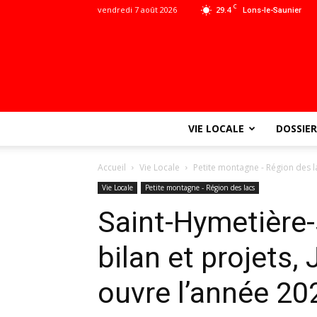
C
vendredi 7 août 2026
29.4
Lons-le-Saunier
VIE LOCALE
DOSSIER
Accueil
Vie Locale
Petite montagne - Région des l
Vie Locale
Petite montagne - Région des lacs
Saint-Hymetière-
bilan et projets
ouvre l’année 20