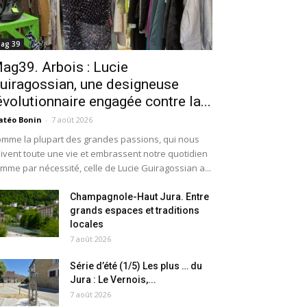
ag 39
ag39. Arbois : Lucie
uiragossian, une designeuse
évolutionnaire engagée contre la...
téo Bonin
-
7 août 2026
mme la plupart des grandes passions, qui nous
ivent toute une vie et embrassent notre quotidien
mme par nécessité, celle de Lucie Guiragossian a...
Champagnole-Haut Jura. Entre
grands espaces et traditions
locales
7 août 2026
Série d’été (1/5) Les plus … du
Jura : Le Vernois,...
7 août 2026