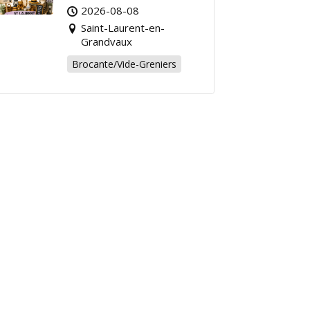
Grandvaux : Venez
2026-08-08
chiner pour la bonne
Saint-Laurent-en-
cause !
Grandvaux
Brocante/Vide-Greniers