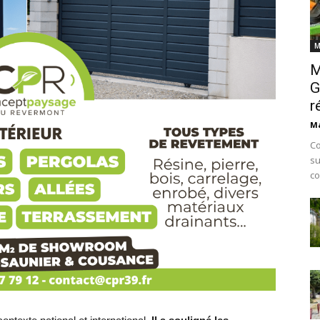
M
M
G
r
Ma
Co
su
co