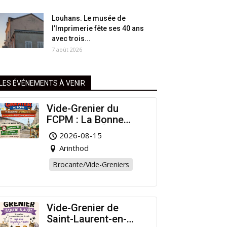
Louhans. Le musée de
l’Imprimerie fête ses 40 ans
avec trois...
7 août 2026
LES ÉVÉNEMENTS À VENIR
Vide-Grenier du
FCPM : La Bonne
Affaire de l’Été à
2026-08-15
Arinthod !
Arinthod
Brocante/Vide-Greniers
Vide-Grenier de
Saint-Laurent-en-