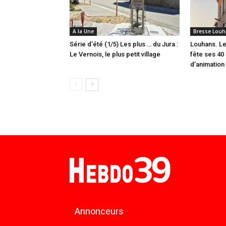
A la Une
Bresse Louh
Série d’été (1/5) Les plus … du Jura :
Louhans. Le
Le Vernois, le plus petit village
fête ses 40 
d’animation