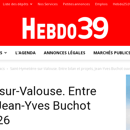
Liste des dépôts
Nos Services
Petites annonces
Emplois
Hebdo25 (
S
L’AGENDA
ANNONCES LÉGALES
MARCHÉS PUBLIC
Jura
acs
Saint-Hymetière-sur-Valouse. Entre bilan et projets, Jean-Yves Buchot ou
sur-Valouse. Entre
:
, Jean-Yves Buchot
26