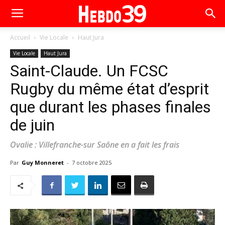
Accueil
Vie Locale
Haut Jura
Vie Locale
Haut Jura
Saint-Claude. Un FCSC
Rugby du même état d’esprit
que durant les phases finales
de juin
Ovalie : Villefranche-sur Saône en a fait les frais
Par
Guy Monneret
-
7 octobre 2025