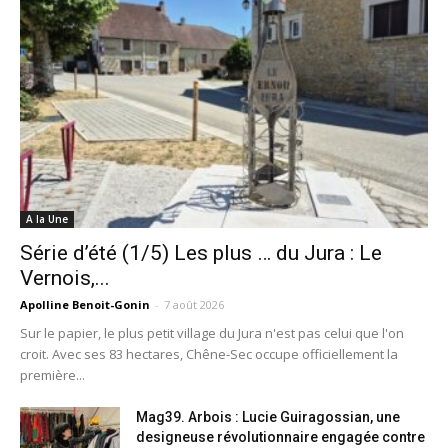
A la Une
Série d’été (1/5) Les plus … du Jura : Le
Vernois,...
Apolline Benoit-Gonin
-
7 août 2026
Sur le papier, le plus petit village du Jura n'est pas celui que l'on
croit. Avec ses 83 hectares, Chêne-Sec occupe officiellement la
première...
Mag39. Arbois : Lucie Guiragossian, une
designeuse révolutionnaire engagée contre