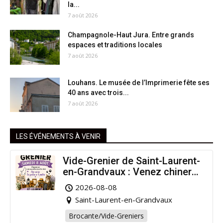
la...
7 août 2026
Champagnole-Haut Jura. Entre grands
espaces et traditions locales
7 août 2026
Louhans. Le musée de l’Imprimerie fête ses
40 ans avec trois...
7 août 2026
LES ÉVÉNEMENTS À VENIR
Vide-Grenier de Saint-Laurent-
en-Grandvaux : Venez chiner
pour la bonne cause !
2026-08-08
Saint-Laurent-en-Grandvaux
Brocante/Vide-Greniers