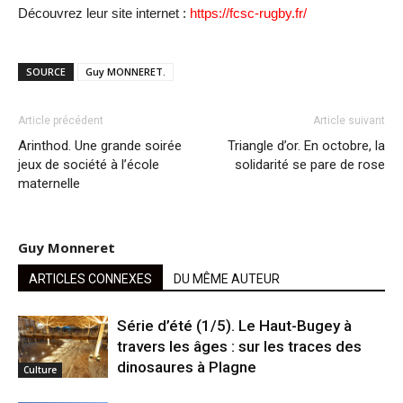
Découvrez leur site internet :
https://fcsc-rugby.fr/
SOURCE
Guy MONNERET.
Article précédent
Article suivant
Arinthod. Une grande soirée
Triangle d’or. En octobre, la
jeux de société à l’école
solidarité se pare de rose
maternelle
Guy Monneret
ARTICLES CONNEXES
DU MÊME AUTEUR
Série d’été (1/5). Le Haut-Bugey à
travers les âges : sur les traces des
dinosaures à Plagne
Culture