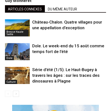
Guy Monneret
ARTICLES CONNEXES
DU MÊME AUTEUR
Château-Chalon. Quatre villages pour
une appellation d’exception
Bresse Haute
Seille
Dole. Le week-end du 15 août comme
temps fort de l’été
Dole
Série d’été (1/5). Le Haut-Bugey à
travers les âges : sur les traces des
dinosaures à Plagne
Culture