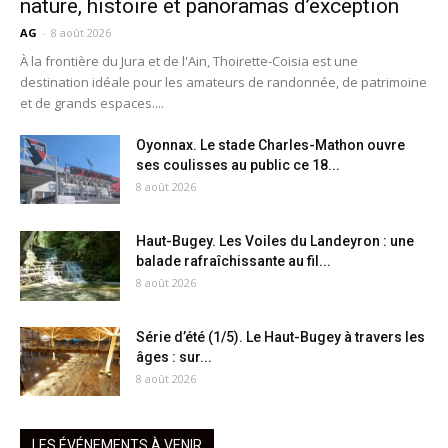
nature, histoire et panoramas d’exception
AG
-
8 août 2026
À la frontière du Jura et de l'Ain, Thoirette-Coisia est une
destination idéale pour les amateurs de randonnée, de patrimoine
et de grands espaces....
Oyonnax. Le stade Charles-Mathon ouvre
ses coulisses au public ce 18...
8 août 2026
Haut-Bugey. Les Voiles du Landeyron : une
balade rafraîchissante au fil...
8 août 2026
Série d’été (1/5). Le Haut-Bugey à travers les
âges : sur...
8 août 2026
LES ÉVÉNEMENTS À VENIR