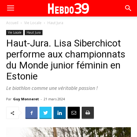
Accueil
Vie Locale
Haut Jura
Vie Locale
Haut Jura
Haut-Jura. Lisa Siberchicot
performe aux championnats
du Monde junior féminin en
Estonie
Le biathlon comme une véritable passion !
Par
Guy Monneret
-
21 mars 2024