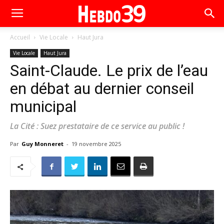
Accueil
Vie Locale
Haut Jura
Vie Locale
Haut Jura
Saint-Claude. Le prix de l’eau
en débat au dernier conseil
municipal
La Cité : Suez prestataire de ce service au public !
Par
Guy Monneret
-
19 novembre 2025