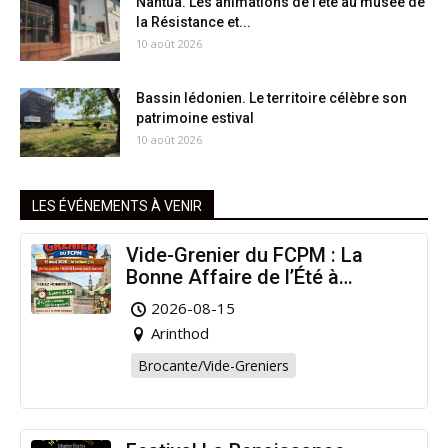
Nantua. Les animations de l’été au musée de
la Résistance et...
10 août 2026
Bassin lédonien. Le territoire célèbre son
patrimoine estival
10 août 2026
LES ÉVÉNEMENTS À VENIR
Vide-Grenier du FCPM : La
Bonne Affaire de l’Été à
Arinthod !
2026-08-15
Arinthod
Brocante/Vide-Greniers