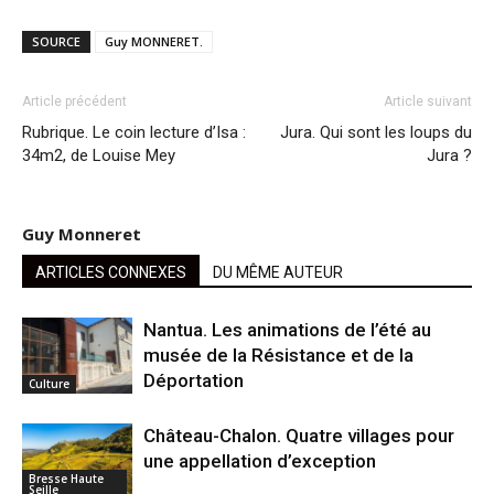
SOURCE
Guy MONNERET.
Article précédent
Article suivant
Rubrique. Le coin lecture d’Isa :
Jura. Qui sont les loups du
34m2, de Louise Mey
Jura ?
Guy Monneret
ARTICLES CONNEXES
DU MÊME AUTEUR
Nantua. Les animations de l’été au
musée de la Résistance et de la
Déportation
Culture
Château-Chalon. Quatre villages pour
une appellation d’exception
Bresse Haute
Seille