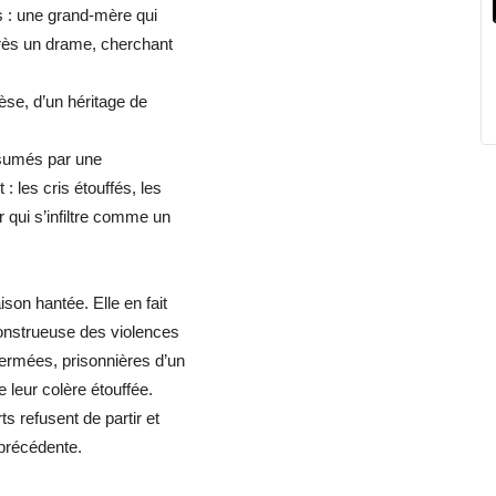
 : une grand-mère qui
après un drame, cherchant
èse, d’un héritage de
nsumés par une
 : les cris étouffés, les
r qui s’infiltre comme un
son hantée. Elle en fait
monstrueuse des violences
fermées, prisonnières d’un
e leur colère étouffée.
s refusent de partir et
 précédente.