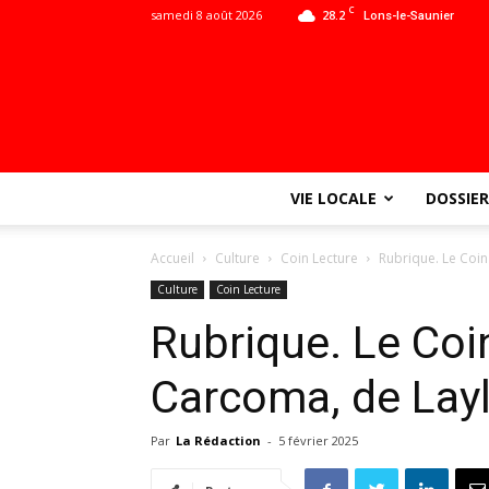
C
samedi 8 août 2026
28.2
Lons-le-Saunier
VIE LOCALE
DOSSIER
Accueil
Culture
Coin Lecture
Rubrique. Le Coin
Culture
Coin Lecture
Rubrique. Le Coin
Carcoma, de Lay
Par
La Rédaction
-
5 février 2025