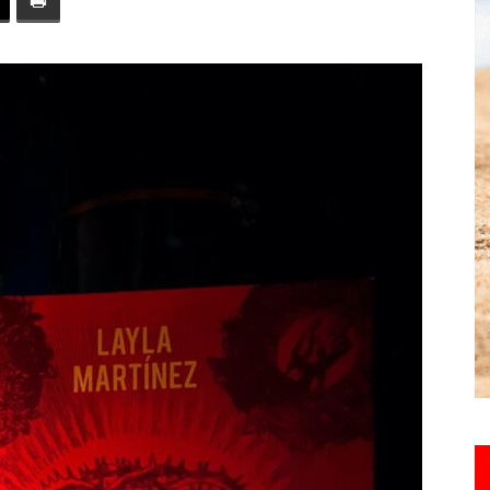
toute
l'info
locale
–