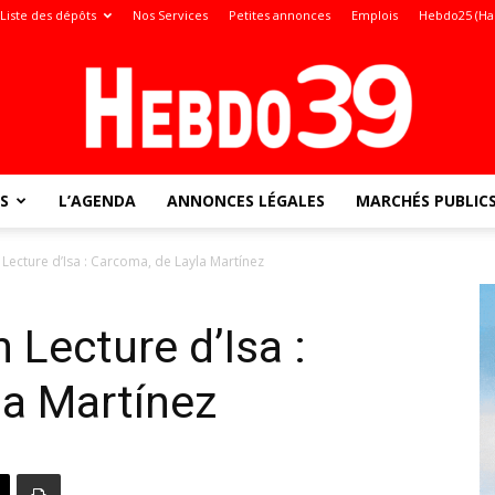
Liste des dépôts
Nos Services
Petites annonces
Emplois
Hebdo25 (Ha
S
L’AGENDA
ANNONCES LÉGALES
MARCHÉS PUBLIC
Jura
 Lecture d’Isa : Carcoma, de Layla Martínez
 Lecture d’Isa :
:
la Martínez