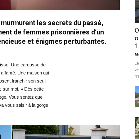
H
 murmurent les secrets du passé,
O
rment de femmes prisonnières d’un
o
ilencieuse et énigmes perturbantes.
1
Ma
Le
âtisse. Une carcasse de
vi
 affamé. Une maison qui
n’
osent franchir son seuil.
ée sur moi. » Dès cette
iège. Vous sentez que
a vous saisir à la gorge