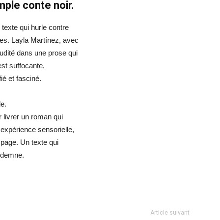
mple conte noir.
 texte qui hurle contre
èges. Layla Martínez, avec
udité dans une prose qui
est suffocante,
ié et fasciné.
le.
r livrer un roman qui
expérience sensorielle,
 page. Un texte qui
indemne.
Article suivant