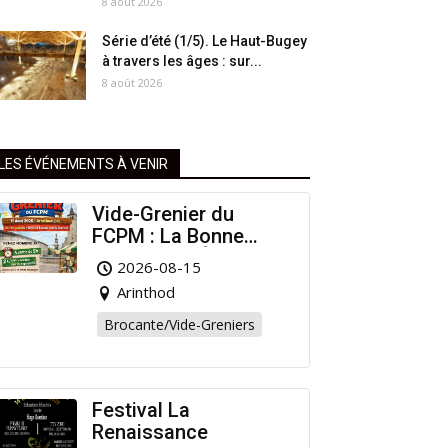
8 août 2026
Série d’été (1/5). Le Haut-Bugey
à travers les âges : sur...
8 août 2026
LES ÉVÉNEMENTS À VENIR
Vide-Grenier du
FCPM : La Bonne
Affaire de l’Été à
2026-08-15
Arinthod !
Arinthod
Brocante/Vide-Greniers
Festival La
Renaissance