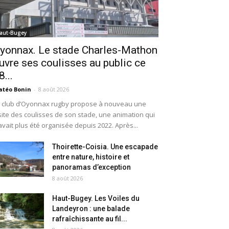
aut-Bugey
yonnax. Le stade Charles-Mathon
uvre ses coulisses au public ce
8...
téo Bonin
-
8 août 2026
 club d’Oyonnax rugby propose à nouveau une
site des coulisses de son stade, une animation qui
avait plus été organisée depuis 2022. Après...
Thoirette-Coisia. Une escapade
entre nature, histoire et
panoramas d’exception
8 août 2026
Haut-Bugey. Les Voiles du
Landeyron : une balade
rafraîchissante au fil...