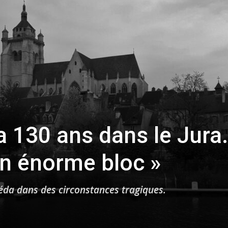
toute
l'info
 a 130 ans dans le Jura
locale
un énorme bloc »
éda dans des circonstances tragiques.
–