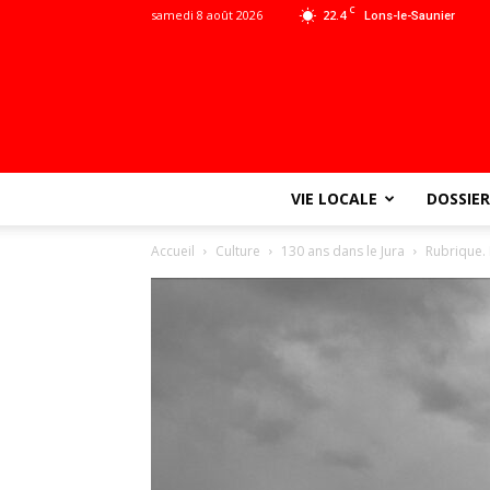
C
samedi 8 août 2026
22.4
Lons-le-Saunier
VIE LOCALE
DOSSIER
Accueil
Culture
130 ans dans le Jura
Rubrique. 