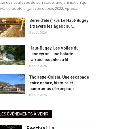
site des coulisses de son stade, une animation qui
avait plus été organisée depuis 2022. Après...
Série d’été (1/5). Le Haut-Bugey
à travers les âges : sur...
8 août 2026
Haut-Bugey. Les Voiles du
Landeyron : une balade
rafraîchissante au fil...
8 août 2026
Thoirette-Coisia. Une escapade
entre nature, histoire et
panoramas d’exception
8 août 2026
LES ÉVÉNEMENTS À VENIR
Festival La