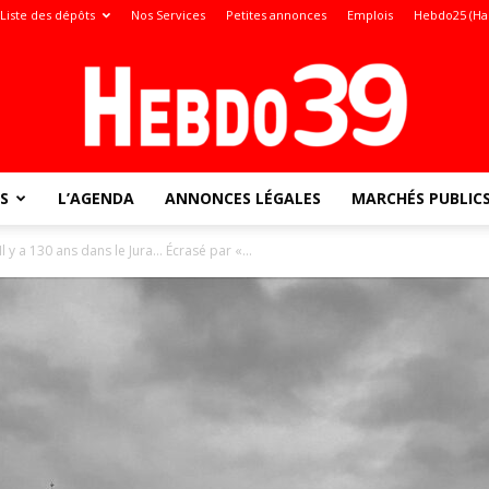
Liste des dépôts
Nos Services
Petites annonces
Emplois
Hebdo25 (Ha
S
L’AGENDA
ANNONCES LÉGALES
MARCHÉS PUBLIC
Jura
Il y a 130 ans dans le Jura… Écrasé par «...
: