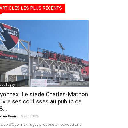
ARTICLES LES PLUS RÉCENTS
aut-Bugey
yonnax. Le stade Charles-Mathon
uvre ses coulisses au public ce
8...
téo Bonin
-
8 août 2026
 club d’Oyonnax rugby propose à nouveau une