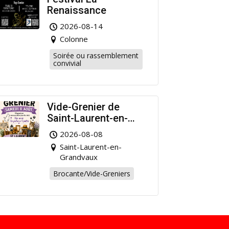
Renaissance
2026-08-14
Colonne
Soirée ou rassemblement
convivial
Vide-Grenier de
Saint-Laurent-en-
Grandvaux : Venez
2026-08-08
chiner pour la bonne
Saint-Laurent-en-
cause !
Grandvaux
Brocante/Vide-Greniers