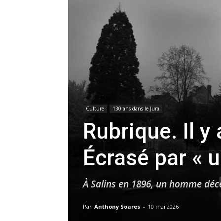
Culture
130 ans dans le Jura
Rubrique. Il y
Écrasé par « 
À Salins en 1896, un homme déc
Par
Anthony Soares
-
10 mai 2026