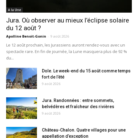
A la Une
Jura. Où observer au mieux l’éclipse solaire
du 12 août ?
Apolline Benoit-Gonin
-
9 août 2026
Le 12 août prochain, les Jurassiens auront rendez-vous avec un
spectacle rare. En fin de journée, la Lune masquera plus de 92 %
du...
Dole. Le week-end du 15 août comme temps
fort de l’été
9 août 2026
Jura. Randonnées : entre sommets,
belvédères et fraîcheur des rivières
9 août 2026
Château-Chalon. Quatre villages pour une
appellation d’exception