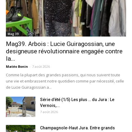
Mag 39
Mag39. Arbois : Lucie Guiragossian, une
designeuse révolutionnaire engagée contre
la...
Matéo Bonin
-
7 août 2026
Comme la plupart des grandes passions, qui nous suivent toute
une vie et embrassent notre quotidien comme par nécessité, celle
de Lucie Guiragossian a...
Série d’été (1/5) Les plus … du Jura : Le
Vernois,...
7 août 2026
Champagnole-Haut Jura. Entre grands