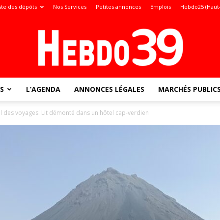
ste des dépôts
Nos Services
Petites annonces
Emplois
Hebdo25 (Haut
S
L’AGENDA
ANNONCES LÉGALES
MARCHÉS PUBLIC
Jura
il des voyages. Lit démonté dans un hôtel cap-verdien
: