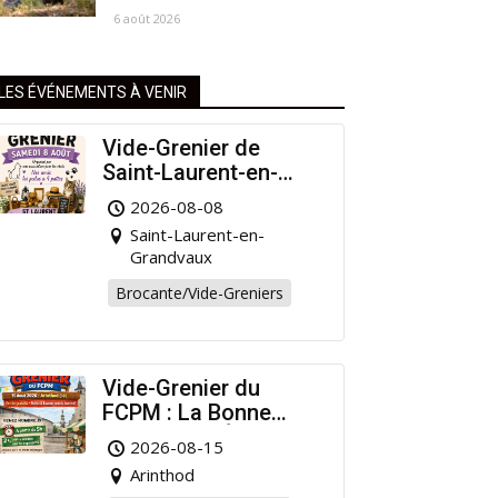
6 août 2026
LES ÉVÉNEMENTS À VENIR
Vide-Grenier de
Saint-Laurent-en-
Grandvaux : Venez
2026-08-08
chiner pour la bonne
Saint-Laurent-en-
cause !
Grandvaux
Brocante/Vide-Greniers
Vide-Grenier du
FCPM : La Bonne
Affaire de l’Été à
2026-08-15
Arinthod !
Arinthod