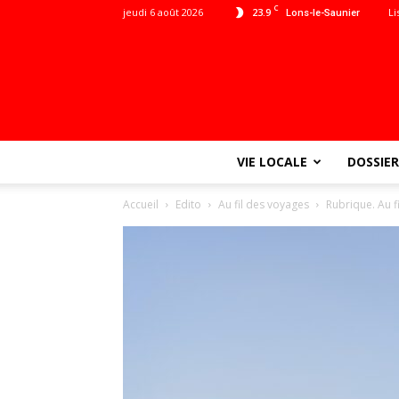
C
jeudi 6 août 2026
23.9
Li
Lons-le-Saunier
VIE LOCALE
DOSSIER
Accueil
Edito
Au fil des voyages
Rubrique. Au f