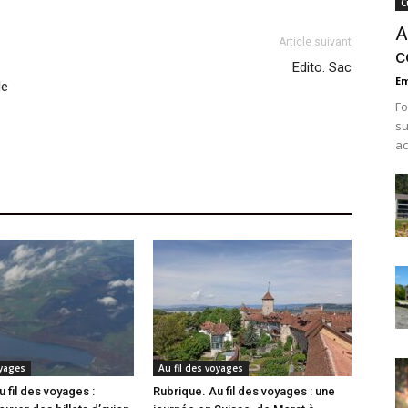
C
A
Article suivant
c
Edito. Sac
Em
le
Fo
su
ac
oyages
Au fil des voyages
 fil des voyages :
Rubrique. Au fil des voyages : une