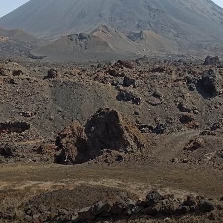
toute
l'info
locale
–