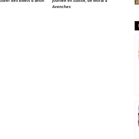
uver des billets d’avion
journée en Suisse, de Morat à
Avenches