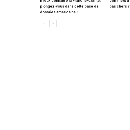
mieux connaître la Franche-Comté,
comment tro
plongez-vous dans cette base de
pas chers ?
données américaine !