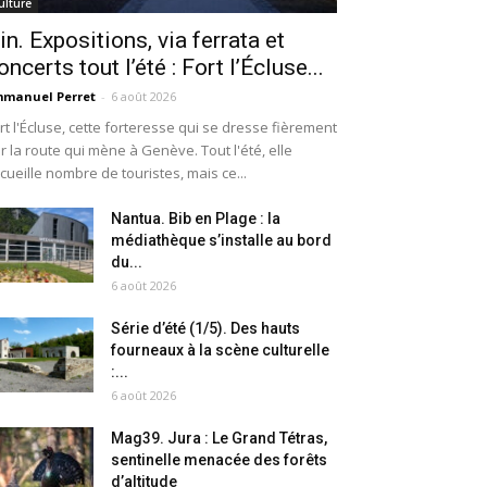
ulture
in. Expositions, via ferrata et
oncerts tout l’été : Fort l’Écluse...
manuel Perret
-
6 août 2026
rt l'Écluse, cette forteresse qui se dresse fièrement
r la route qui mène à Genève. Tout l'été, elle
cueille nombre de touristes, mais ce...
Nantua. Bib en Plage : la
médiathèque s’installe au bord
du...
6 août 2026
Série d’été (1/5). Des hauts
fourneaux à la scène culturelle
:...
6 août 2026
Mag39. Jura : Le Grand Tétras,
sentinelle menacée des forêts
d’altitude