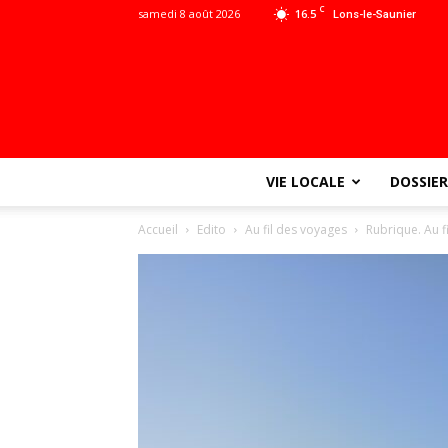
C
samedi 8 août 2026
16.5
Lons-le-Saunier
VIE LOCALE
DOSSIER
Accueil
Edito
Au fil des voyages
Rubrique. Au f