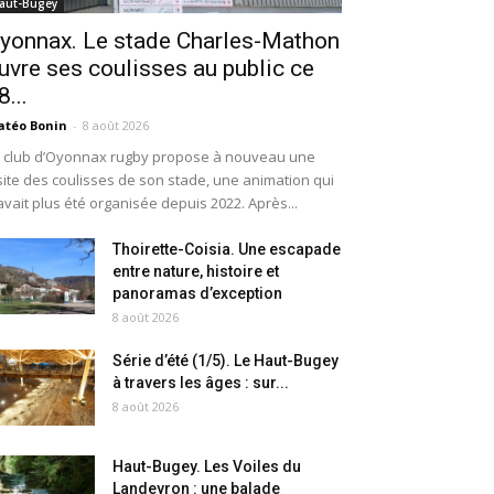
aut-Bugey
yonnax. Le stade Charles-Mathon
uvre ses coulisses au public ce
8...
téo Bonin
-
8 août 2026
 club d’Oyonnax rugby propose à nouveau une
site des coulisses de son stade, une animation qui
avait plus été organisée depuis 2022. Après...
Thoirette-Coisia. Une escapade
entre nature, histoire et
panoramas d’exception
8 août 2026
Série d’été (1/5). Le Haut-Bugey
à travers les âges : sur...
8 août 2026
Haut-Bugey. Les Voiles du
Landeyron : une balade