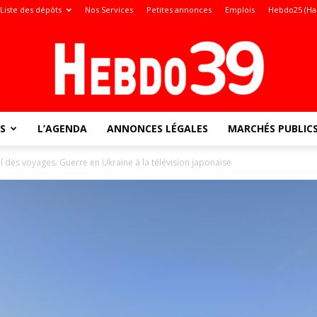
Liste des dépôts
Nos Services
Petites annonces
Emplois
Hebdo25 (Ha
S
L’AGENDA
ANNONCES LÉGALES
MARCHÉS PUBLIC
Jura
il des voyages. Guerre en Ukraine à la télévision japonaise
: