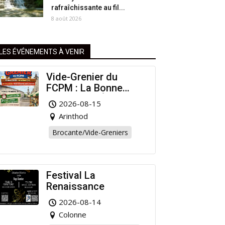
rafraîchissante au fil...
8 août 2026
LES ÉVÉNEMENTS À VENIR
Vide-Grenier du
FCPM : La Bonne
Affaire de l’Été à
2026-08-15
Arinthod !
Arinthod
Brocante/Vide-Greniers
Festival La
Renaissance
2026-08-14
Colonne