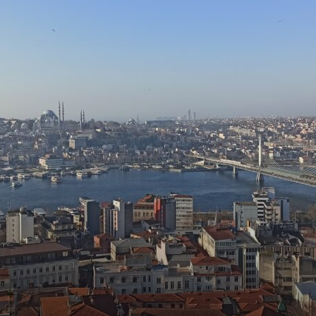
toute
l'info
locale
–