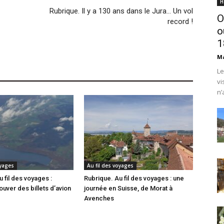
H
Rubrique. Il y a 130 ans dans le Jura… Un vol
O
record !
o
1
Ma
Le
vi
n’
oyages
Au fil des voyages
 fil des voyages :
Rubrique. Au fil des voyages : une
uver des billets d’avion
journée en Suisse, de Morat à
Avenches