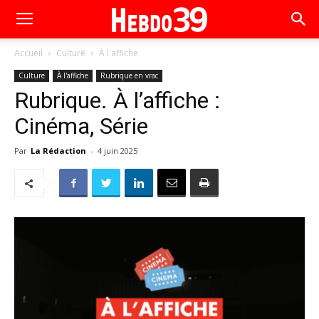
Accueil
Culture
À l'affiche
Culture
À l'affiche
Rubrique en vrac
Rubrique. À l’affiche :
Cinéma, Série
Par
La Rédaction
-
4 juin 2025