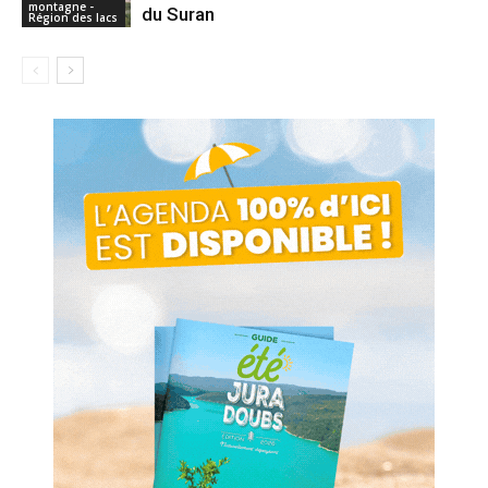
montagne -
du Suran
Région des lacs