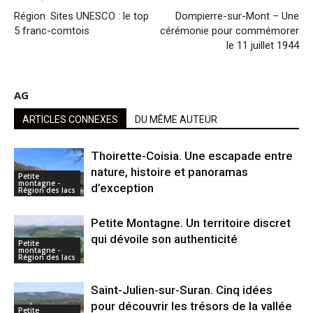
Région. Sites UNESCO : le top
Dompierre-sur-Mont – Une
5 franc-comtois
cérémonie pour commémorer
le 11 juillet 1944
AG
ARTICLES CONNEXES
DU MÊME AUTEUR
Thoirette-Coisia. Une escapade entre
nature, histoire et panoramas
Petite
montagne -
d’exception
Région des lacs
Petite Montagne. Un territoire discret
qui dévoile son authenticité
Petite
montagne -
Région des lacs
Saint-Julien-sur-Suran. Cinq idées
pour découvrir les trésors de la vallée
Petite