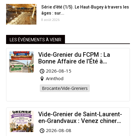
Série d’été (1/5). Le Haut-Bugey à travers les
âges : sur...
8 août 2026
LES ÉVÉNEMENTS À VENIR
Vide-Grenier du FCPM : La
Bonne Affaire de l’Été à
Arinthod !
2026-08-15
Arinthod
Brocante/Vide-Greniers
Vide-Grenier de Saint-Laurent-
en-Grandvaux : Venez chiner
pour la bonne cause !
2026-08-08