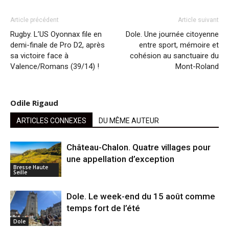
Article précédent
Article suivant
Rugby. L’US Oyonnax file en
Dole. Une journée citoyenne
demi-finale de Pro D2, après
entre sport, mémoire et
sa victoire face à
cohésion au sanctuaire du
Valence/Romans (39/14) !
Mont-Roland
Odile Rigaud
ARTICLES CONNEXES
DU MÊME AUTEUR
Château-Chalon. Quatre villages pour
une appellation d’exception
Bresse Haute
Seille
Dole. Le week-end du 15 août comme
temps fort de l’été
Dole