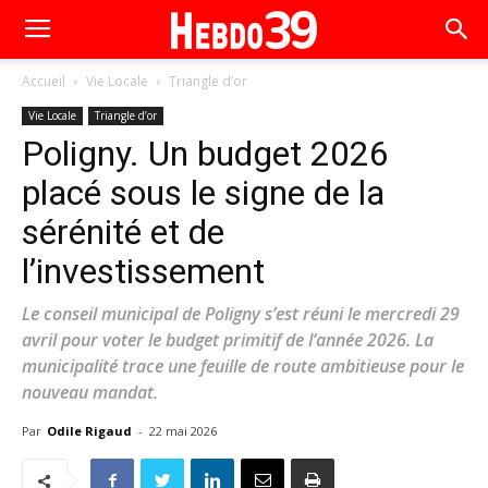
Accueil
Vie Locale
Triangle d’or
Vie Locale
Triangle d’or
Poligny. Un budget 2026
placé sous le signe de la
sérénité et de
l’investissement
Le conseil municipal de Poligny s’est réuni le mercredi 29
avril pour voter le budget primitif de l’année 2026. La
municipalité trace une feuille de route ambitieuse pour le
nouveau mandat.
Par
Odile Rigaud
-
22 mai 2026