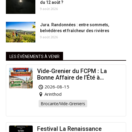
du 12 août ?
9 août 2026
Jura. Randonnées : entre sommets,
belvédères et fraîcheur des rivières
9 août 2026
LES ÉVÉNEMENTS À VENIR
Vide-Grenier du FCPM : La
Bonne Affaire de l’Été à
Arinthod !
2026-08-15
Arinthod
Brocante/Vide-Greniers
Festival La Renaissance