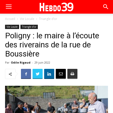
Accueil
Vie Locale
Triangle d’or
Vie Locale
Triangle d’or
Poligny : le maire à l’écoute
des riverains de la rue de
Boussière
Par
Odile Rigaud
-
29 juin 2022