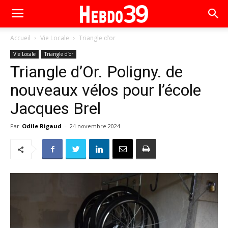
Accueil
Vie Locale
Triangle d’or
Vie Locale
Triangle d’or
Triangle d’Or. Poligny. de
nouveaux vélos pour l’école
Jacques Brel
Par
Odile Rigaud
-
24 novembre 2024