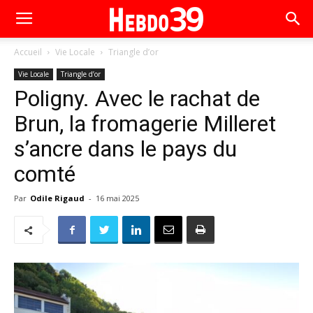
Accueil
Vie Locale
Triangle d’or
Vie Locale
Triangle d’or
Poligny. Avec le rachat de
Brun, la fromagerie Milleret
s’ancre dans le pays du
comté
Par
Odile Rigaud
-
16 mai 2025