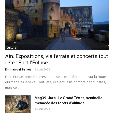
Culture
Ain. Expositions, via ferrata et concerts tout
l’été : Fort l’Écluse...
Emmanuel Perret
-
6 août 2026
Fort l'Écluse, cette forteresse qui se dresse fièrement sur la route
qui mène à Genève. Tout l'été, elle accueille nombre de touristes,
mais ce...
Mag39. Jura : Le Grand Tétras, sentinelle
menacée des forêts d’altitude
6 août 2026