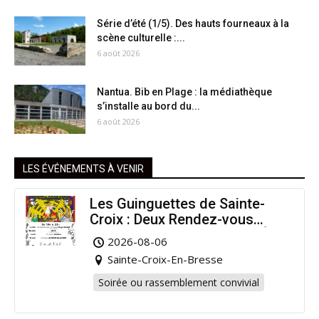
Série d’été (1/5). Des hauts fourneaux à la
scène culturelle :...
6 août 2026
Nantua. Bib en Plage : la médiathèque
s’installe au bord du...
6 août 2026
LES ÉVÉNEMENTS À VENIR
Les Guinguettes de Sainte-
Croix : Deux Rendez-vous
Dansants pour Prolonger l’Été
2026-08-06
!
Sainte-Croix-En-Bresse
Soirée ou rassemblement convivial