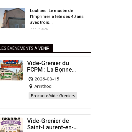
Louhans. Le musée de
l’Imprimerie fête ses 40 ans
avec trois...
7 août 2026
LES ÉVÉNEMENTS À VENIR
Vide-Grenier du
FCPM : La Bonne
Affaire de l’Été à
2026-08-15
Arinthod !
Arinthod
Brocante/Vide-Greniers
Vide-Grenier de
Saint-Laurent-en-