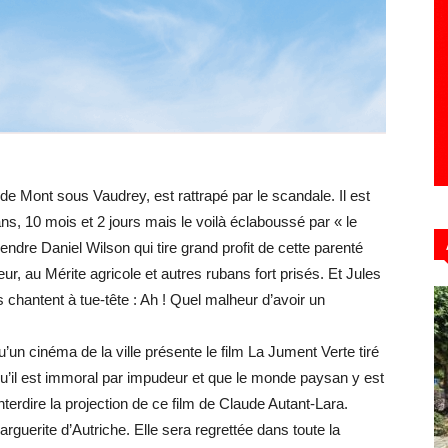
Hebdo39
 de Mont sous Vaudrey, est rattrapé par le scandale. Il est
ns, 10 mois et 2 jours mais le voilà éclaboussé par « le
ndre Daniel Wilson qui tire grand profit de cette parenté
ur, au Mérite agricole et autres rubans fort prisés. Et Jules
chantent à tue-tête : Ah ! Quel malheur d’avoir un
u’un cinéma de la ville présente le film La Jument Verte tiré
u’il est immoral par impudeur et que le monde paysan y est
nterdire la projection de ce film de Claude Autant-Lara.
guerite d’Autriche. Elle sera regrettée dans toute la