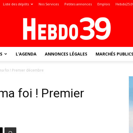
Liste des dépôts
Nos Services
Petites annonces
Emplois
Hebdo25 (
S
L’AGENDA
ANNONCES LÉGALES
MARCHÉS PUBLIC
Jura
ma foi ! Premier décembre
ma foi ! Premier
: