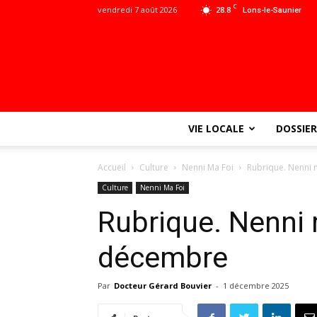
C
vendredi 7 août 2026
28.8
Lons-le-Saunier
VIE LOCALE
DOSSIER
Accueil
Culture
Nenni Ma Foi
Rubrique. Nenni 
Culture
Nenni Ma Foi
Rubrique. Nenni 
décembre
Par
Docteur Gérard Bouvier
-
1 décembre 2025