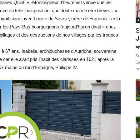
 Charles Quint, « -Monseigneur, l’heure est venue que ne
uve en telle indisposition, que doute ma vie être brève… ».
 avait signé avec Louise de Savoie, mère de François I-er la
A
 les Pays-Bas bourguignons (aujourd’hui on dirait « chez
S
 pillages et des destructions de nos villages par les troupes
J
Ap
, à 67 ans. Isabelle, archiduchesse d’Autriche, souveraine
Su
car elle avait pris l’habit des clarisses en 1621 après la
ce
 mains du roi d’Espagne, Philippe IV.
oc