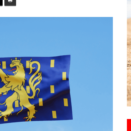
toute
l'info
locale
–