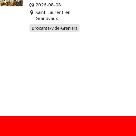
Grandvaux : Venez
2026-08-08
chiner pour la bonne
Saint-Laurent-en-
cause !
Grandvaux
Brocante/Vide-Greniers