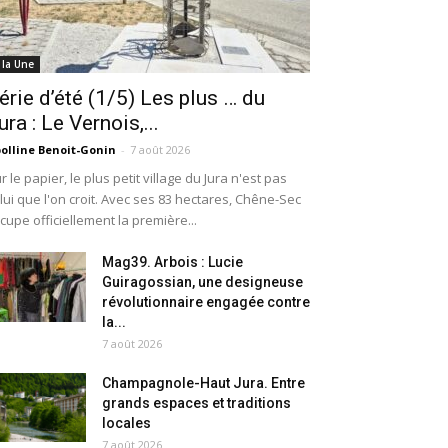
 la Une
érie d’été (1/5) Les plus … du
ura : Le Vernois,...
olline Benoit-Gonin
-
7 août 2026
r le papier, le plus petit village du Jura n'est pas
lui que l'on croit. Avec ses 83 hectares, Chêne-Sec
cupe officiellement la première...
Mag39. Arbois : Lucie
Guiragossian, une designeuse
révolutionnaire engagée contre
la...
7 août 2026
Champagnole-Haut Jura. Entre
grands espaces et traditions
locales
7 août 2026